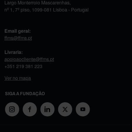
Largo Monterroio Mascarenhas,
nº 1, 7º piso, 1099-081 Lisboa - Portugal
Email geral:
ffms@ffms.pt
Livraria:
apoioaocliente@ffms.pt
+351
219 381 223
Ver no mapa
SIGA A FUNDAÇÃO