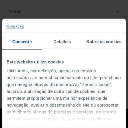
DATA DE INÍCIO
DATA DE FIM
Consentir
Detalhes
Sobre os cookies
ORDENAR POR
Este website utiliza cookies
Utilizamos, por definição, apenas os cookies
necessários ao normal funcionamento do site, permitindo
que navegue através do mesmo. Ao "Permitir todos",
autoriza a utilização de outro tipo de cookies, que
permitem proporcionar uma melhor experiência de
navegação, avaliar o desempenho do site ou apresentar
as melhores ofertas de produtos e serviços, de acordo
com as suas preferências. Se pretender escolher os
tipos de cookies, clique em "Personalizar". Saiba mais