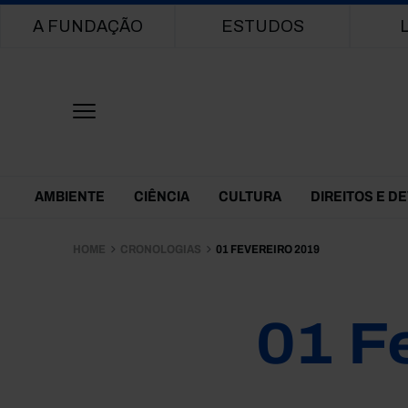
Main navigation
A FUNDAÇÃO
ESTUDOS
Themes Menu
AMBIENTE
CIÊNCIA
CULTURA
DIREITOS E D
HOME
CRONOLOGIAS
01 FEVEREIRO 2019
01 F