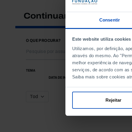
Continuar a pesquisar
Consentir
Este website utiliza cookies
O QUE PROCURA?
Utilizamos, por definição, a
através do mesmo. Ao "Permit
melhor experiência de naveg
serviços, de acordo com as s
TEMA
Saiba mais sobre cookies at
DATA DE INÍCIO
Rejeitar