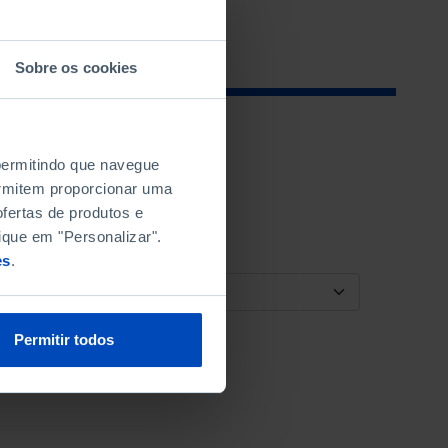
Sobre os cookies
 permitindo que navegue
permitem proporcionar uma
fertas de produtos e
ique em "Personalizar".
es
.
ORDENAR POR
Permitir todos