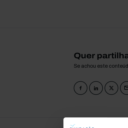
Quer partilh
Se achou este conteúdo