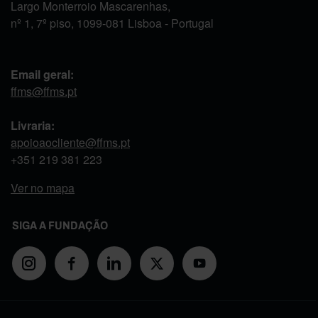
Largo Monterroio Mascarenhas,
nº 1, 7º piso, 1099-081 Lisboa - Portugal
Email geral:
ffms@ffms.pt
Livraria:
apoioaocliente@ffms.pt
+351
219 381 223
Ver no mapa
SIGA A FUNDAÇÃO