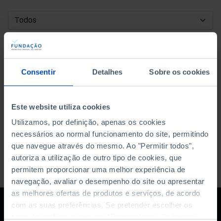
DATA DE INÍCIO
DATA DE FIM
Consentir
Detalhes
Sobre os cookies
ORDENAR POR
Este website utiliza cookies
Utilizamos, por definição, apenas os cookies
necessários ao normal funcionamento do site, permitindo
que navegue através do mesmo. Ao "Permitir todos",
autoriza a utilização de outro tipo de cookies, que
permitem proporcionar uma melhor experiência de
navegação, avaliar o desempenho do site ou apresentar
as melhores ofertas de produtos e serviços, de acordo
com as suas preferências. Se pretender escolher os
tipos de cookies, clique em "Personalizar". Saiba mais