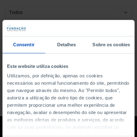
DATA DE INÍCIO
DATA DE FIM
Consentir
Detalhes
Sobre os cookies
ORDENAR POR
Este website utiliza cookies
Utilizamos, por definição, apenas os cookies
necessários ao normal funcionamento do site, permitindo
que navegue através do mesmo. Ao "Permitir todos",
autoriza a utilização de outro tipo de cookies, que
permitem proporcionar uma melhor experiência de
navegação, avaliar o desempenho do site ou apresentar
as melhores ofertas de produtos e serviços, de acordo
com as suas preferências. Se pretender escolher os
tipos de cookies, clique em "Personalizar". Saiba mais