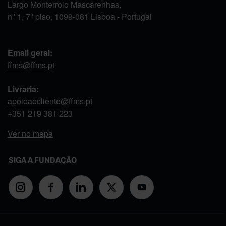
Largo Monterroio Mascarenhas,
nº 1, 7º piso, 1099-081 Lisboa - Portugal
Email geral:
ffms@ffms.pt
Livraria:
apoioaocliente@ffms.pt
+351
219 381 223
Ver no mapa
SIGA A FUNDAÇÃO