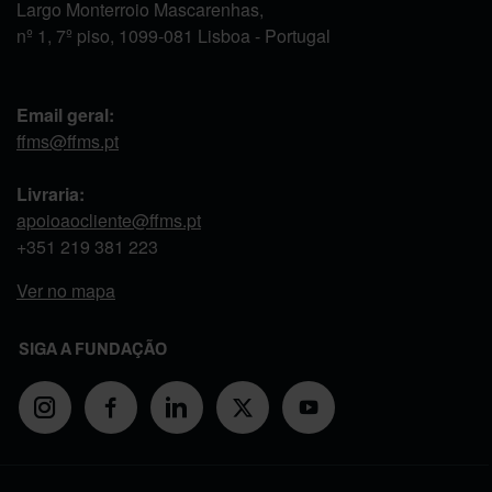
Largo Monterroio Mascarenhas,
nº 1, 7º piso, 1099-081 Lisboa - Portugal
Email geral:
ffms@ffms.pt
Livraria:
apoioaocliente@ffms.pt
+351
219 381 223
Ver no mapa
SIGA A FUNDAÇÃO