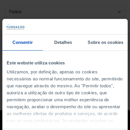
DATA DE INÍCIO
DATA DE FIM
Consentir
Detalhes
Sobre os cookies
ORDENAR POR
Este website utiliza cookies
Utilizamos, por definição, apenas os cookies
necessários ao normal funcionamento do site, permitindo
que navegue através do mesmo. Ao "Permitir todos",
autoriza a utilização de outro tipo de cookies, que
permitem proporcionar uma melhor experiência de
navegação, avaliar o desempenho do site ou apresentar
as melhores ofertas de produtos e serviços, de acordo
com as suas preferências. Se pretender escolher os
tipos de cookies, clique em "Personalizar". Saiba mais