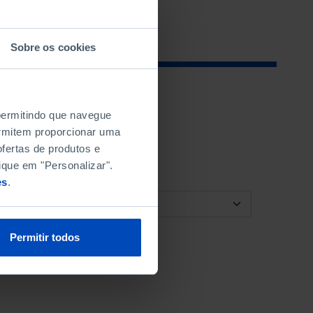
Sobre os cookies
 permitindo que navegue
permitem proporcionar uma
fertas de produtos e
ique em "Personalizar".
es
.
ORDENAR POR
Permitir todos