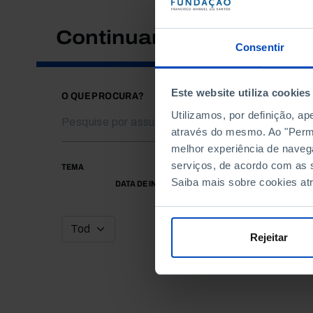
Continuar a pesquisar
Consentir
Este website utiliza cookies
O QUE PROCURA?
Utilizamos, por definição, a
através do mesmo. Ao "Permit
melhor experiência de naveg
serviços, de acordo com as s
TEMA
Saiba mais sobre cookies at
DATA DE INÍCIO
Rejeitar