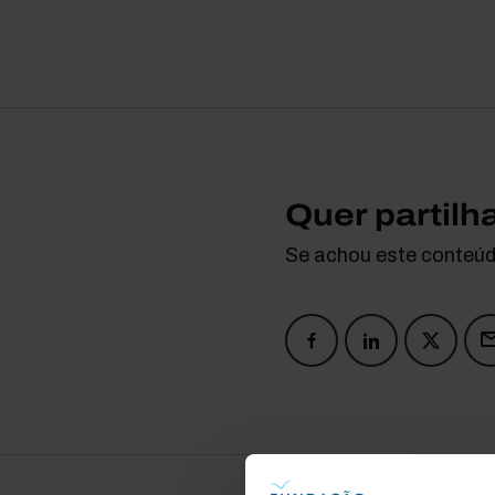
Quer partilh
Se achou este conteúdo