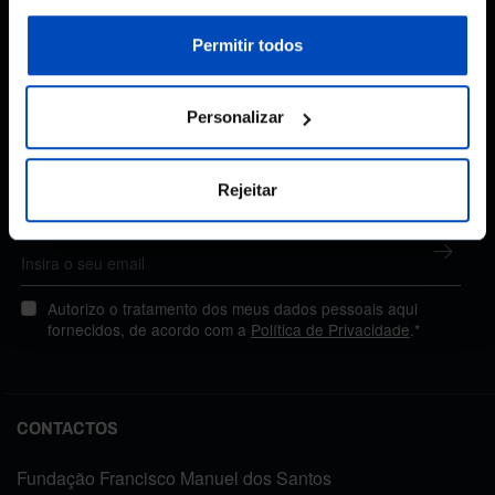
sobre cookies através da gestão de preferências ou da
nossa
Política de Cookies
.
Permitir todos
Subscreva a newsletter
Personalizar
da Fundação
Rejeitar
MANTENHA-SE A PAR
Autorizo o tratamento dos meus dados pessoais aqui
fornecidos, de acordo com a
Política de Privacidade
.*
CONTACTOS
Fundação Francisco Manuel dos Santos