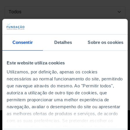
DATA DE INÍCIO
DATA DE FIM
Consentir
Detalhes
Sobre os cookies
ORDENAR POR
Este website utiliza cookies
Utilizamos, por definição, apenas os cookies
necessários ao normal funcionamento do site, permitindo
que navegue através do mesmo. Ao "Permitir todos",
autoriza a utilização de outro tipo de cookies, que
permitem proporcionar uma melhor experiência de
navegação, avaliar o desempenho do site ou apresentar
as melhores ofertas de produtos e serviços, de acordo
com as suas preferências. Se pretender escolher os
tipos de cookies, clique em "Personalizar". Saiba mais