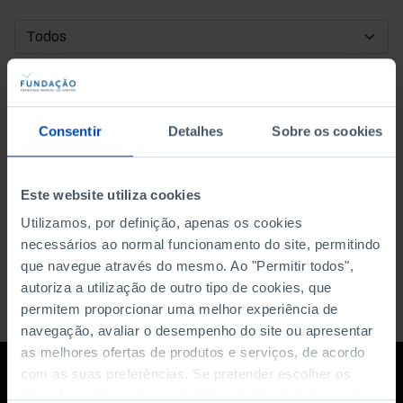
DATA DE INÍCIO
DATA DE FIM
Consentir
Detalhes
Sobre os cookies
ORDENAR POR
Este website utiliza cookies
Utilizamos, por definição, apenas os cookies
necessários ao normal funcionamento do site, permitindo
que navegue através do mesmo. Ao "Permitir todos",
autoriza a utilização de outro tipo de cookies, que
permitem proporcionar uma melhor experiência de
navegação, avaliar o desempenho do site ou apresentar
as melhores ofertas de produtos e serviços, de acordo
com as suas preferências. Se pretender escolher os
tipos de cookies, clique em "Personalizar". Saiba mais