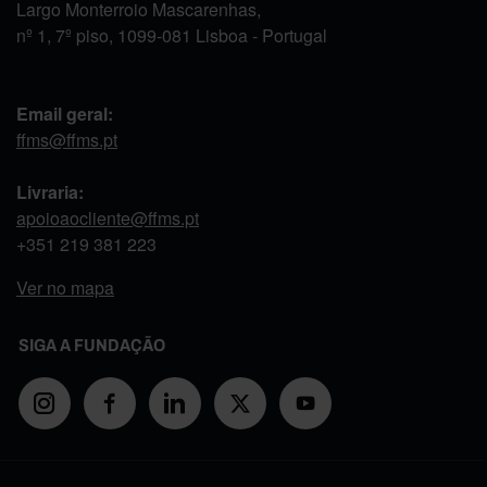
Largo Monterroio Mascarenhas,
nº 1, 7º piso, 1099-081 Lisboa - Portugal
Email geral:
ffms@ffms.pt
Livraria:
apoioaocliente@ffms.pt
+351
219 381 223
Ver no mapa
SIGA A FUNDAÇÃO