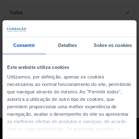
DATA DE INÍCIO
DATA DE FIM
Consentir
Detalhes
Sobre os cookies
ORDENAR POR
Este website utiliza cookies
Utilizamos, por definição, apenas os cookies
necessários ao normal funcionamento do site, permitindo
que navegue através do mesmo. Ao "Permitir todos",
autoriza a utilização de outro tipo de cookies, que
permitem proporcionar uma melhor experiência de
navegação, avaliar o desempenho do site ou apresentar
as melhores ofertas de produtos e serviços, de acordo
com as suas preferências. Se pretender escolher os
tipos de cookies, clique em "Personalizar". Saiba mais