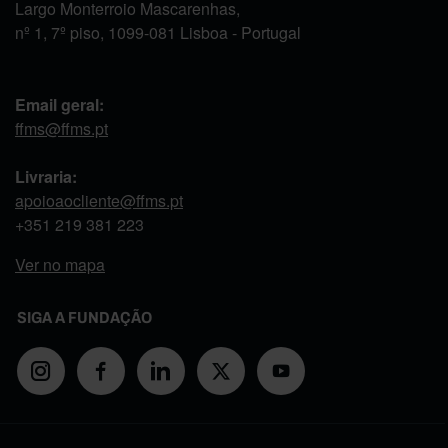
Largo Monterroio Mascarenhas,
nº 1, 7º piso, 1099-081 Lisboa - Portugal
Email geral:
ffms@ffms.pt
Livraria:
apoioaocliente@ffms.pt
+351
219 381 223
Ver no mapa
SIGA A FUNDAÇÃO