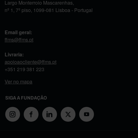
Largo Monterroio Mascarenhas,
nº 1, 7º piso, 1099-081 Lisboa - Portugal
Email geral:
ffms@ffms.pt
Livraria:
apoioaocliente@ffms.pt
+351
219 381 223
Ver no mapa
SIGA A FUNDAÇÃO