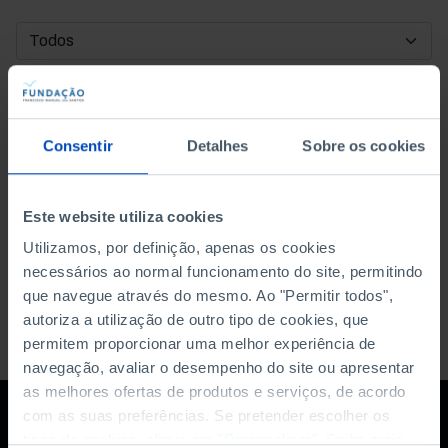
DATA DE INÍCIO
DATA DE FIM
Consentir
Detalhes
Sobre os cookies
ORDENAR POR
Este website utiliza cookies
Utilizamos, por definição, apenas os cookies
necessários ao normal funcionamento do site, permitindo
que navegue através do mesmo. Ao "Permitir todos",
autoriza a utilização de outro tipo de cookies, que
permitem proporcionar uma melhor experiência de
navegação, avaliar o desempenho do site ou apresentar
as melhores ofertas de produtos e serviços, de acordo
com as suas preferências. Se pretender escolher os
tipos de cookies, clique em "Personalizar". Saiba mais