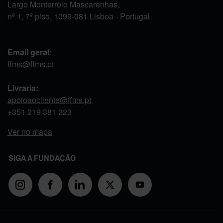
Largo Monterroio Mascarenhas,
nº 1, 7º piso, 1099-081 Lisboa - Portugal
Email geral:
ffms@ffms.pt
Livraria:
apoioaocliente@ffms.pt
+351
219 381 223
Ver no mapa
SIGA A FUNDAÇÃO