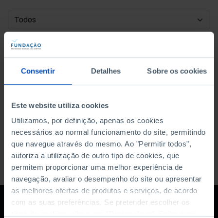
DATA DE INÍCIO
DATA DE FIM
Consentir
Detalhes
Sobre os cookies
ORDENAR POR
Este website utiliza cookies
Utilizamos, por definição, apenas os cookies
necessários ao normal funcionamento do site, permitindo
que navegue através do mesmo. Ao "Permitir todos",
autoriza a utilização de outro tipo de cookies, que
permitem proporcionar uma melhor experiência de
navegação, avaliar o desempenho do site ou apresentar
as melhores ofertas de produtos e serviços, de acordo
com as suas preferências. Se pretender escolher os
tipos de cookies, clique em "Personalizar". Saiba mais