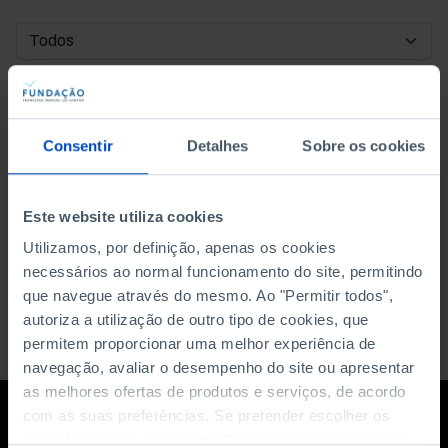
DATA DE INÍCIO
DATA DE FIM
Consentir
Detalhes
Sobre os cookies
ORDENAR POR
Este website utiliza cookies
Utilizamos, por definição, apenas os cookies
necessários ao normal funcionamento do site, permitindo
que navegue através do mesmo. Ao "Permitir todos",
autoriza a utilização de outro tipo de cookies, que
permitem proporcionar uma melhor experiência de
navegação, avaliar o desempenho do site ou apresentar
as melhores ofertas de produtos e serviços, de acordo
com as suas preferências. Se pretender escolher os
tipos de cookies, clique em "Personalizar". Saiba mais