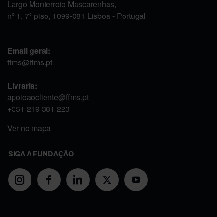
Largo Monterroio Mascarenhas,
nº 1, 7º piso, 1099-081 Lisboa - Portugal
Email geral:
ffms@ffms.pt
Livraria:
apoioaocliente@ffms.pt
+351
219 381 223
Ver no mapa
SIGA A FUNDAÇÃO