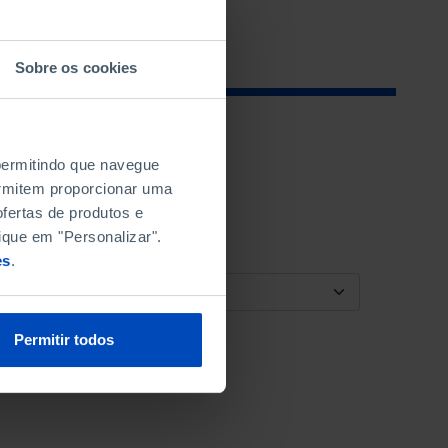
Sobre os cookies
 permitindo que navegue
permitem proporcionar uma
fertas de produtos e
ique em "Personalizar".
es
.
ORDENAR POR
Permitir todos