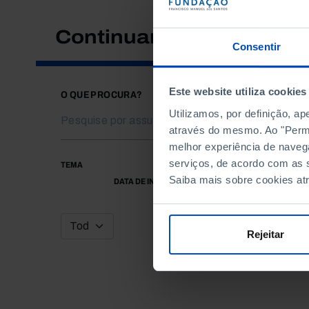
Continuar a pesquisar
Consentir
Este website utiliza cookies
O QUE PROCURA?
Utilizamos, por definição, a
através do mesmo. Ao "Permit
melhor experiência de naveg
serviços, de acordo com as s
TEMA
Saiba mais sobre cookies at
DATA DE INÍCIO
Rejeitar