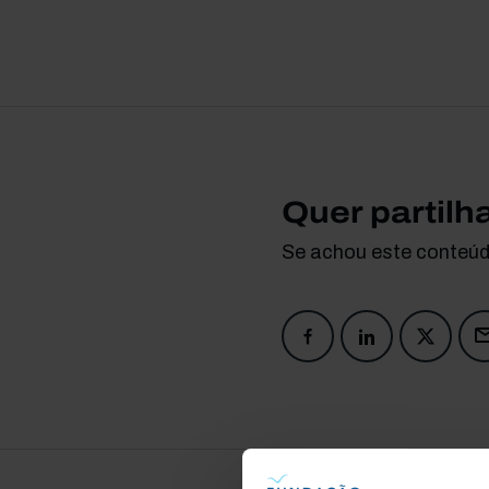
Quer partilh
Se achou este conteúdo