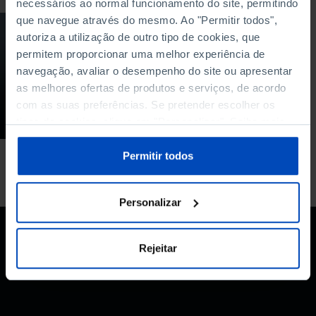
necessários ao normal funcionamento do site, permitindo
que navegue através do mesmo. Ao "Permitir todos",
PODCAST
autoriza a utilização de outro tipo de cookies, que
permitem proporcionar uma melhor experiência de
Como prevenir
incêndios no futuro?
navegação, avaliar o desempenho do site ou apresentar
as melhores ofertas de produtos e serviços, de acordo
19/01/2021
com as suas preferências. Se pretender escolher os
34 MIN
tipos de cookies, clique em "Personalizar". Saiba mais
sobre cookies através da gestão de preferências ou da
nossa
Política de Cookies
.
Permitir todos
Personalizar
Rejeitar