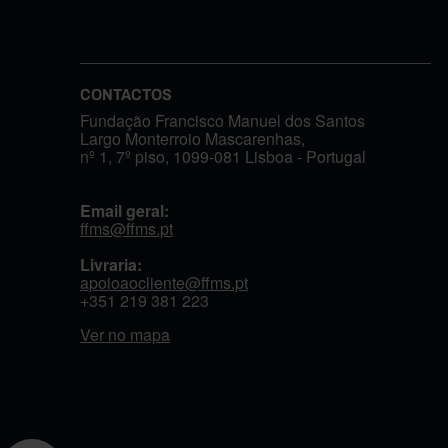
CONTACTOS
Fundação Francisco Manuel dos Santos
Largo Monterroio Mascarenhas,
nº 1, 7º piso, 1099-081 Lisboa - Portugal
Email geral:
ffms@ffms.pt
Livraria:
apoioaocliente@ffms.pt
+351
219 381 223
Ver no mapa