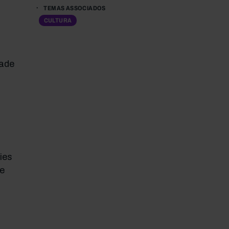
TEMAS ASSOCIADOS
CULTURA
dade
ies
e