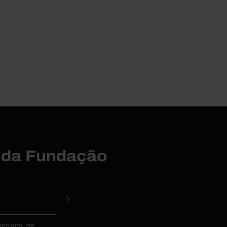
r da Fundação
necidos, de