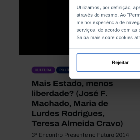
Utilizamos, por definição, a
através do mesmo. Ao "Permit
melhor experiência de naveg
serviços, de acordo com as s
Saiba mais sobre cookies at
Rejeitar
DEBATE
CULTURA
POLÍTICA
Mais Estado, menos
liberdade? (José F.
Machado, Maria de
Lurdes Rodrigues,
Teresa Almeida Cravo)
3º Encontro Presente no Futuro 2014