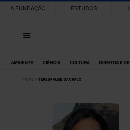
Main navigation
A FUNDAÇÃO
ESTUDOS
Themes Menu
AMBIENTE
CIÊNCIA
CULTURA
DIREITOS E D
HOME
TERESA ALMEIDA CRAVO