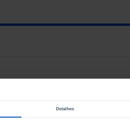
TIPOLOGIA
ORDENAR PO
Todos
Mais releva
Detalhes