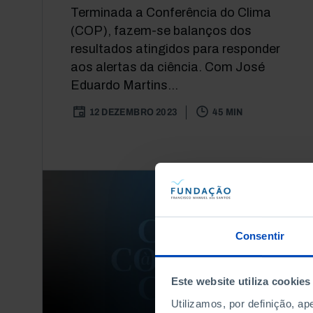
Terminada a Conferência do Clima
(COP), fazem-se balanços dos
resultados atingidos para responder
aos alertas da ciência. Com José
Eduardo Martins...
12 DEZEMBRO 2023
45 MIN
Consentir
Este website utiliza cookies
Utilizamos, por definição, a