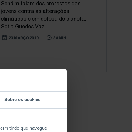
Sendim falam dos protestos dos
jovens contra as alterações
climáticas e em defesa do planeta.
Sofia Guedes Vaz...
23 MARÇO 2019
38 MIN
Sobre os cookies
 permitindo que navegue