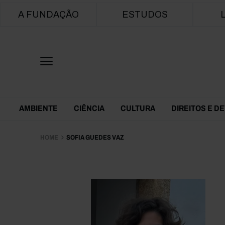
Main navigation
A FUNDAÇÃO
ESTUDOS
Themes Menu
AMBIENTE
CIÊNCIA
CULTURA
DIREITOS E D
HOME
SOFIA GUEDES VAZ