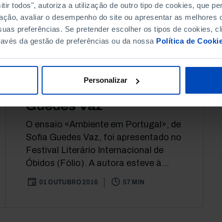
ir todos", autoriza a utilização de outro tipo de cookies, que 
ação, avaliar o desempenho do site ou apresentar as melhores o
uas preferências. Se pretender escolher os tipos de cookies, cl
DEBATE
AMBIENTE
ravés da gestão de preferências ou da nossa
Política de Cooki
Apresentação do ensaio
«Ambiente em
Personalizar
Portugal», de Sofia
Guedes Vaz
O ensaio «Ambiente em Portugal», de
Sofia Guedes Vaz, foi apresentado no
Festival Literário Internacional de
Óbidos (Fólio). A autora esteve à...
01 OUTUBRO 2016
57 MIN