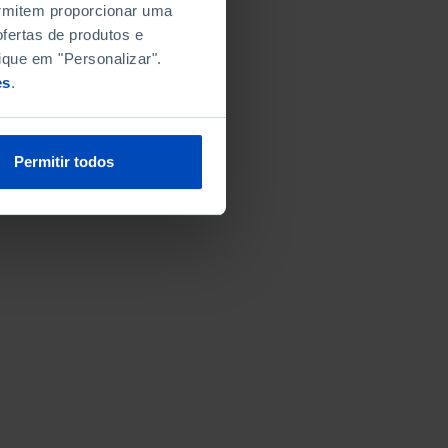
permitem proporcionar uma
fertas de produtos e
ique em "Personalizar".
es
.
Permitir todos