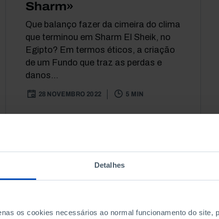
Sharm»
Que balanço fazer da cimeira do clima
que terminou em Sharm El Sheik, no
Egipto? Em termos éticos, a criação
de um Fundo que traz as perdas e
danos...
28 NOVEMBRO 2022
5 MIN
Detalhes
penas os cookies necessários ao normal funcionamento do site,