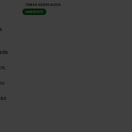
TEMAS ASSOCIADOS
AMBIENTE
a
ade
os,
ou
 as