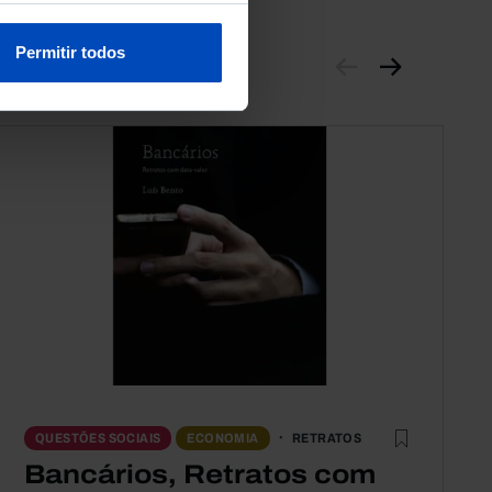
Permitir todos
RETRATOS
QUESTÕES SOCIAIS
ECONOMIA
Bancários, Retratos com