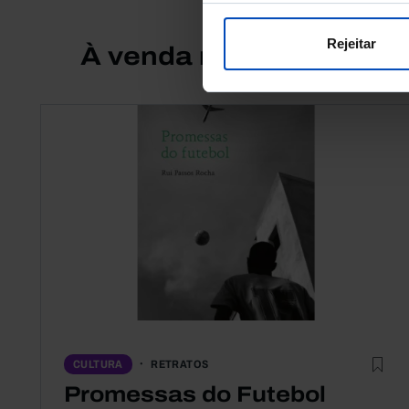
Rejeitar
À venda na Livraria
RETRATOS
CULTURA
Promessas do Futebol