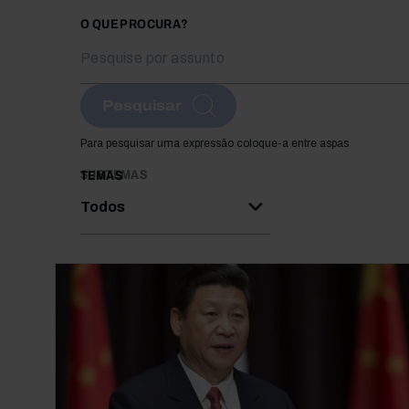
O QUE PROCURA?
Pesquisar
Para pesquisar uma expressão coloque-a entre aspas
SUBTEMAS
TEMAS
Todos