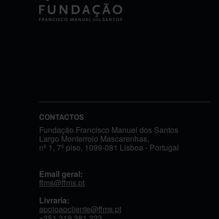
CONTACTOS
Fundação Francisco Manuel dos Santos
Largo Monterroio Mascarenhas,
nº 1, 7º piso, 1099-081 Lisboa - Portugal
Email geral:
ffms@ffms.pt
Livraria:
apoioaocliente@ffms.pt
+351
219 381 223