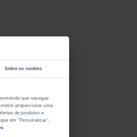
Sobre os cookies
 permitindo que navegue
permitem proporcionar uma
fertas de produtos e
ique em "Personalizar".
es
.