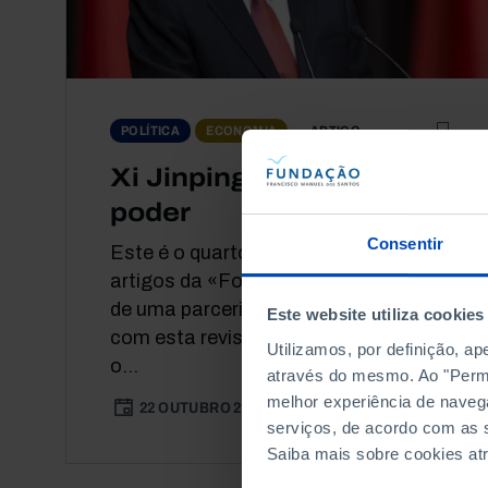
ARTIGO
POLÍTICA
ECONOMIA
Xi Jinping: palavreado e
poder
Consentir
Este é o quarto de uma série de
artigos da «Foreign Policy», ao abrigo
de uma parceria editorial da Fundação
Este website utiliza cookies
com esta revista internacional, com
Utilizamos, por definição, a
o...
através do mesmo. Ao "Permit
melhor experiência de naveg
22 OUTUBRO 2025
8 MIN
serviços, de acordo com as s
Saiba mais sobre cookies at