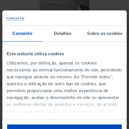
Consentir
Detalhes
Sobre os cookies
Este website utiliza cookies
RETRATOS
Utilizamos, por definição, apenas os cookies
necessários ao normal funcionamento do site, permitindo
Promessas do Futebol
que navegue através do mesmo. Ao "Permitir todos",
autoriza a utilização de outro tipo de cookies, que
permitem proporcionar uma melhor experiência de
navegação, avaliar o desempenho do site ou apresentar
as melhores ofertas de produtos e serviços, de acordo
4,50 €
5,00 €
-10%
com as suas preferências. Se pretender escolher os
tipos de cookies, clique em "Personalizar". Saiba mais
Comprar
sobre cookies através da gestão de preferências ou da