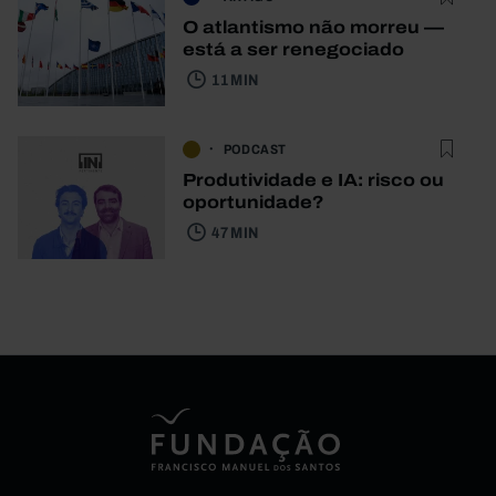
O atlantismo não morreu —
está a ser renegociado
11 MIN
PODCAST
Produtividade e IA: risco ou
oportunidade?
47 MIN