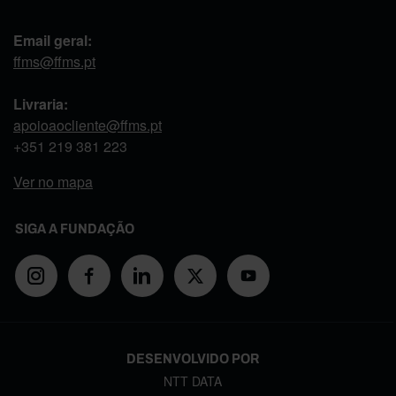
Email geral:
ffms@ffms.pt
Livraria:
apoioaocliente@ffms.pt
+351
219 381 223
Ver no mapa
SIGA A FUNDAÇÃO
DESENVOLVIDO POR
NTT DATA