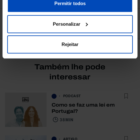
nossa
Política de Cookies
.
Permitir todos
Ver todos
Personalizar
Rejeitar
Também lhe pode
interessar
PODCAST
Como se faz uma lei em
Portugal?
38 MIN
ARTIGO