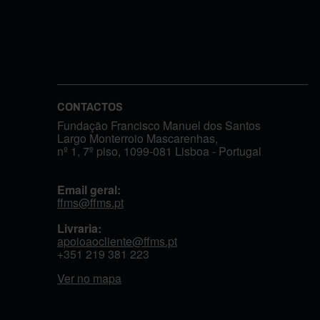
CONTACTOS
Fundação Francisco Manuel dos Santos
Largo Monterroio Mascarenhas,
nº 1, 7º piso, 1099-081 Lisboa - Portugal
Email geral:
ffms@ffms.pt
Livraria:
apoioaocliente@ffms.pt
+351
219 381 223
Ver no mapa