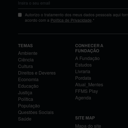
Autorizo o tratamento dos meus dados pessoais aqui for
acordo com a
Política de Privacidade
.*
TEMAS
CONHECER A
FUNDAÇÃO
Ambiente
A Fundação
Ciência
Estudos
Cultura
Livraria
Direitos e Deveres
Pordata
Economia
Atual_Mentes
Educação
FFMS Play
Justiça
Agenda
Política
População
Questões Sociais
Saúde
SITE MAP
Mapa do site