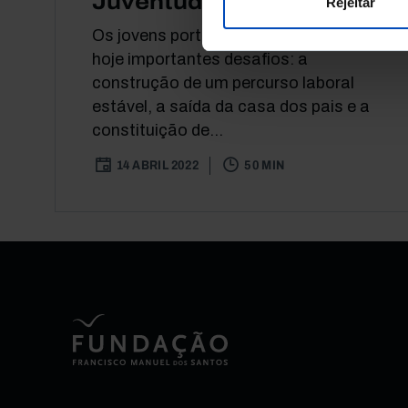
Juventudes
Rejeitar
Os jovens portugueses enfrentam
hoje importantes desafios: a
construção de um percurso laboral
estável, a saída da casa dos pais e a
constituição de...
14 ABRIL 2022
50 MIN