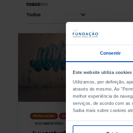
SUBTEMAS
TEMAS
Todos
Consentir
Este website utiliza cookies
Utilizamos, por definição, a
através do mesmo. Ao "Permit
melhor experiência de naveg
serviços, de acordo com as s
Saiba mais sobre cookies at
POPULAÇÃO
QUESTÕES SOCIAIS
DOCUMENTÁRIO