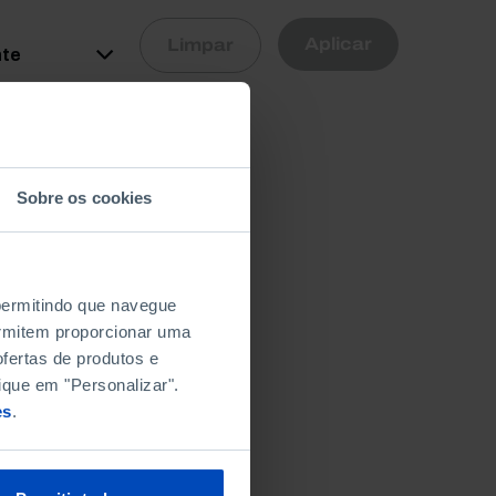
R
Aplicar
Limpar
nte
Sobre os cookies
 permitindo que navegue
permitem proporcionar uma
fertas de produtos e
ique em "Personalizar".
es
.