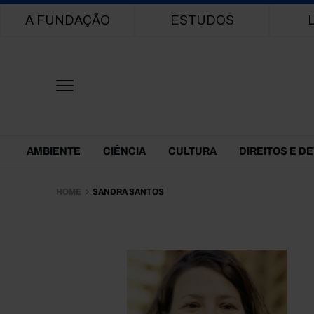
Main navigation
A FUNDAÇÃO
ESTUDOS
Themes Menu
AMBIENTE
CIÊNCIA
CULTURA
DIREITOS E D
HOME
SANDRA SANTOS