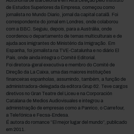
Autónoma de Barcelona e em Alta Direção pelo Instituto
de Estudos Superiores da Empresa, começou como
jornalista no Mundo Diario, jornal da capital catalã. Foi
correspondente do jornal em Londres, onde colaborou
com a BBC. Seguiu, depois, para a Austrália, onde
coordenou o departamento de temas multiculturais e de
ajuda aos imigrantes do Ministério da Imigração. Em
Espanha, foi jornalista na TVE-Catalunha e no diário El
País, onde ainda integra o Comité Editorial.
Foi diretora-geral executiva e membro do Comité de
Direção da La Caixa, uma das maiores instituições
financeiras espanholas, assumindo, também, a função de
administradora-delegada da editora Grup 62. Teve cargos
diretivos no Gran Teatre del Liceu e na Corporación
Catalana de Medios Audiovisuales e integrou a
administração de empresas como a Panrico, o Carrefour,
a Telefónica e Fecsa-Endesa.
É autora do romance “El mejor lugar del mundo”, publicado
em 2011.