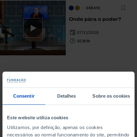
DEBATE
Onde pára o poder?
07/11/2018
92 MIN
À venda na Livraria
Consentir
Detalhes
Sobre os cookies
Este website utiliza cookies
Utilizamos, por definição, apenas os cookies
necessários ao normal funcionamento do site, permitindo