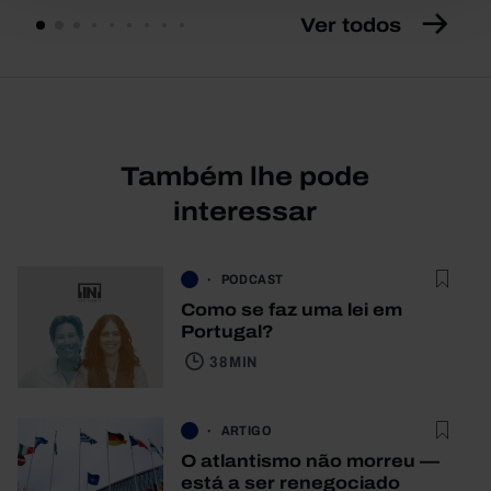
Ver todos
Também lhe pode
interessar
PODCAST
Como se faz uma lei em
Portugal?
38 MIN
ARTIGO
O atlantismo não morreu —
está a ser renegociado