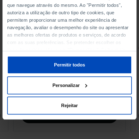
que navegue através do mesmo. Ao "Permitir todos",
autoriza a utilização de outro tipo de cookies, que
permitem proporcionar uma melhor experiência de
navegação, avaliar o desempenho do site ou apresentar
as melhores ofertas de produtos e serviços, de acordo
com as suas preferências. Se pretender escolher os
RETRATOS
tipos de cookies, clique em "Personalizar". Saiba mais
sobre cookies através da gestão de preferências ou da
Promessas do Futebol
nossa
Política de Cookies
.
Permitir todos
Personalizar
4,50 €
5,00 €
-10%
Rejeitar
Comprar