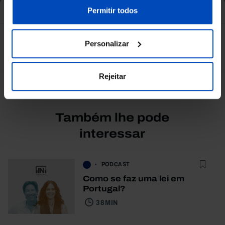
nossa
Política de Cookies
.
Permitir todos
Personalizar
Ver todos
Rejeitar
Também lhe pode
interessar
PODCAST
Como se faz uma lei em
Portugal?
38 MIN