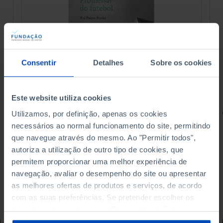
Consentir
Detalhes
Sobre os cookies
Este website utiliza cookies
RETRATOS
Utilizamos, por definição, apenas os cookies
necessários ao normal funcionamento do site, permitindo
Promessas do Futebol
que navegue através do mesmo. Ao "Permitir todos",
autoriza a utilização de outro tipo de cookies, que
permitem proporcionar uma melhor experiência de
navegação, avaliar o desempenho do site ou apresentar
as melhores ofertas de produtos e serviços, de acordo
4,50 €
5,00 €
-10%
com as suas preferências. Se pretender escolher os
tipos de cookies, clique em "Personalizar". Saiba mais
Comprar
sobre cookies através da gestão de preferências ou da