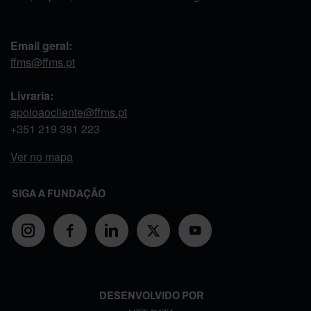
Email geral:
ffms@ffms.pt
Livraria:
apoioaocliente@ffms.pt
+351
219 381 223
Ver no mapa
SIGA A FUNDAÇÃO
DESENVOLVIDO POR