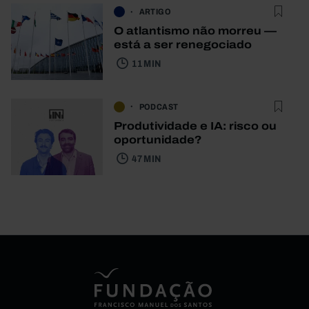
ARTIGO
O atlantismo não morreu —
está a ser renegociado
11 MIN
PODCAST
Produtividade e IA: risco ou
oportunidade?
47 MIN