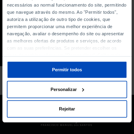
necessários ao normal funcionamento do site, permitindo
Liberdade, cultura e
que navegue através do mesmo. Ao "Permitir todos",
lusofonia (Dulce
autoriza a utilização de outro tipo de cookies, que
Maria Cardoso, Ivo
permitem proporcionar uma melhor experiência de
Castro, Joana
Carneiro, Nástio
navegação, avaliar o desempenho do site ou apresentar
Mosquito)
as melhores ofertas de produtos e serviços, de acordo
com as suas preferências. Se pretender escolher os
04/09/2014
tipos de cookies, clique em "Personalizar". Saiba mais
65 MIN
sobre cookies através da gestão de preferências ou da
nossa
Política de Cookies
.
Permitir todos
Personalizar
Rejeitar