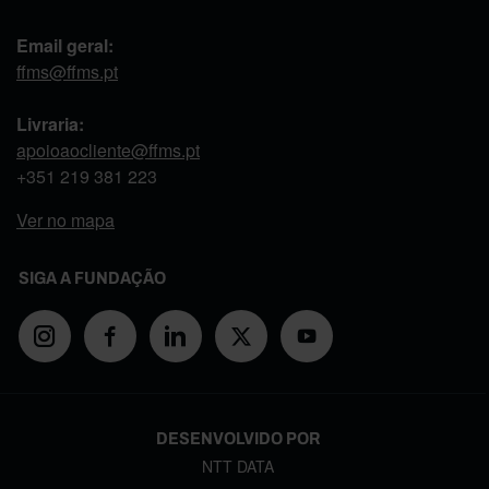
Email geral:
ffms@ffms.pt
Livraria:
apoioaocliente@ffms.pt
+351
219 381 223
Ver no mapa
SIGA A FUNDAÇÃO
DESENVOLVIDO POR
NTT DATA