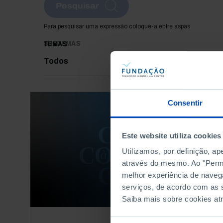
Pesquisar
Para pesquisar uma expressão coloque-a entre aspas
SUBTEMAS
TEMAS
Todos
Consentir
Este website utiliza cookies
Utilizamos, por definição, a
através do mesmo. Ao "Permit
melhor experiência de naveg
serviços, de acordo com as s
Saiba mais sobre cookies at