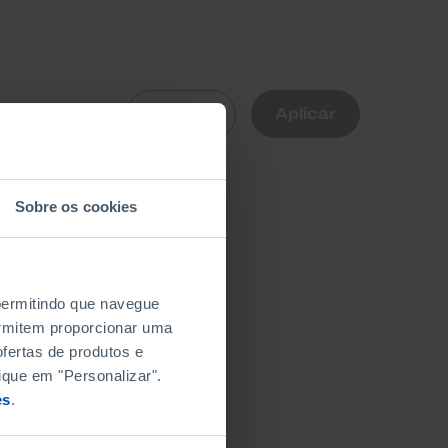
R
Aplicar
Limpar
nte
Sobre os cookies
 permitindo que navegue
permitem proporcionar uma
fertas de produtos e
ique em "Personalizar".
es
.