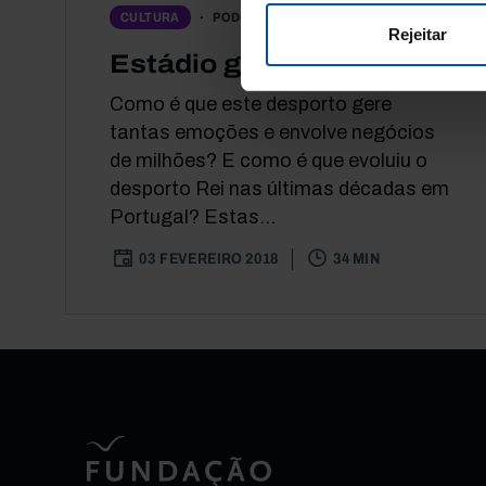
PODCAST
CULTURA
Rejeitar
Estádio global
Como é que este desporto gere
tantas emoções e envolve negócios
de milhões? E como é que evoluiu o
desporto Rei nas últimas décadas em
Portugal? Estas...
03 FEVEREIRO 2018
34 MIN