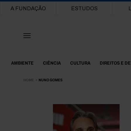
Main navigation
A FUNDAÇÃO
ESTUDOS
Themes Menu
AMBIENTE
CIÊNCIA
CULTURA
DIREITOS E D
HOME
NUNO GOMES