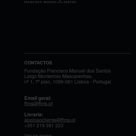
CONTACTOS
Fundação Francisco Manuel dos Santos
Largo Monterroio Mascarenhas,
nº 1, 7º piso, 1099-081 Lisboa - Portugal
Email geral:
ffms@ffms.pt
Livraria:
apoioaocliente@ffms.pt
+351
219 381 223
Ver no mapa