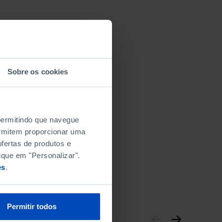
Sobre os cookies
 permitindo que navegue
permitem proporcionar uma
fertas de produtos e
ique em "Personalizar".
es
.
Permitir todos