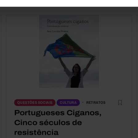
RETRATOS
QUESTÕES SOCIAIS
CULTURA
Portugueses Ciganos,
Cinco séculos de
resistência