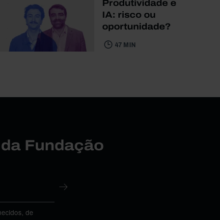
Produtividade e
IA: risco ou
oportunidade?
47 MIN
r da Fundação
necidos, de