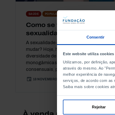
DEBATE
SAÚDE
POPULAÇÃO
Como se vive a
sexualidade, hoje?
Consentir
A sexualidade dos portugueses está a
mudar? Hoje, há uma maior
Este website utiliza cookies
diversidade de relações –
Utilizamos, por definição, a
monogâmicas, não-monogâmicas
através do mesmo. Ao "Permit
consensuais, poliamorosas...
melhor experiência de naveg
18 NOVEMBRO 2020
91 MIN
serviços, de acordo com as s
Saiba mais sobre cookies at
Rejeitar
À venda na Livraria