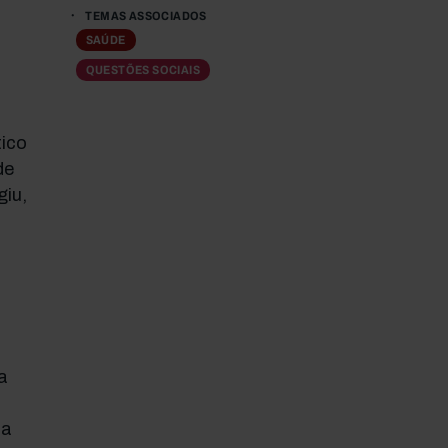
TEMAS ASSOCIADOS
SAÚDE
QUESTÕES SOCIAIS
tico
de
giu,
a
ca