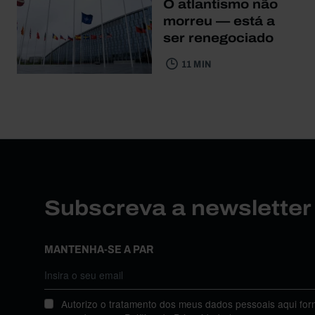
O atlantismo não
morreu — está a
ser renegociado
11 MIN
Subscreva a newslette
MANTENHA-SE A PAR
Autorizo o tratamento dos meus dados pessoais aqui for