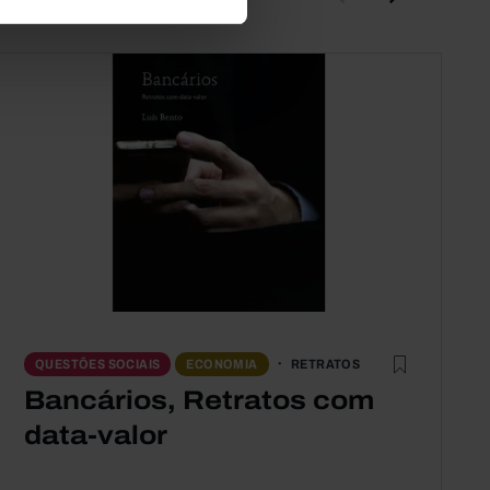
RETRATOS
QUESTÕES SOCIAIS
ECONOMIA
Bancários, Retratos com
data-valor