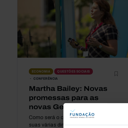
ECONOMIA
QUESTÕES SOCIAIS
CONFERÊNCIA
Martha Bailey: Novas
promessas para as
novas Gerações
Como será o combate à pobreza, nas
suas várias dimensões? As projeções