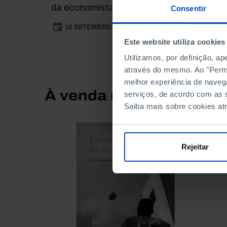
da economista Martha Bailey.
Consentir
16 SETEMBRO 2018
46 MIN
Este website utiliza cookies
Utilizamos, por definição, a
através do mesmo. Ao "Permit
melhor experiência de naveg
À venda na Livraria
serviços, de acordo com as s
Saiba mais sobre cookies at
Rejeitar