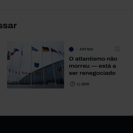
ssar
ARTIGO
O atlantismo não
morreu — está a
ser renegociado
11 MIN