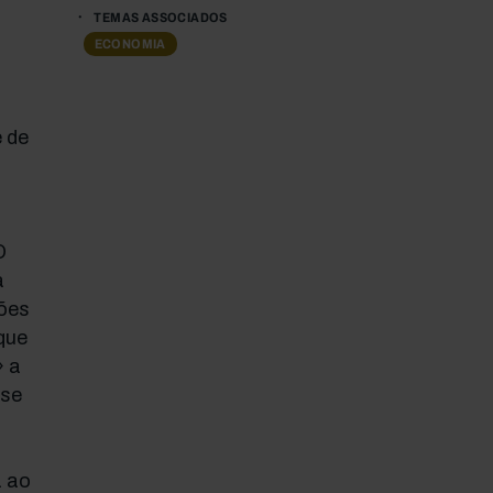
TEMAS ASSOCIADOS
ECONOMIA
 de
O
a
ões
que
» a
ase
a ao