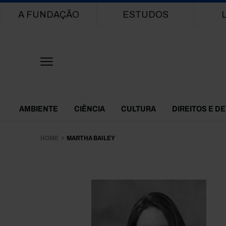
Main navigation
A FUNDAÇÃO
ESTUDOS
Themes Menu
AMBIENTE
CIÊNCIA
CULTURA
DIREITOS E D
HOME
MARTHA BAILEY