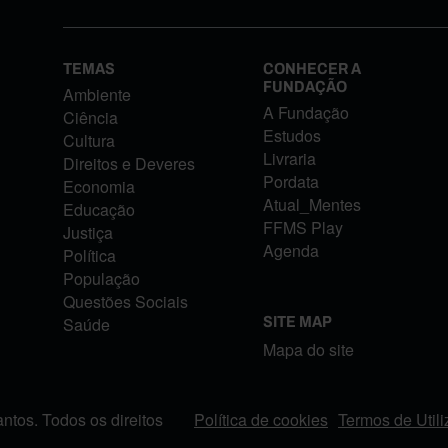
TEMAS
CONHECER A
FUNDAÇÃO
Ambiente
A Fundação
Ciência
Estudos
Cultura
Livraria
Direitos e Deveres
Pordata
Economia
Atual_Mentes
Educação
FFMS Play
Justiça
Agenda
Política
População
Questões Sociais
Saúde
SITE MAP
Mapa do site
tos. Todos os direitos
Política de cookies
Termos de Util
FOOTER MENU