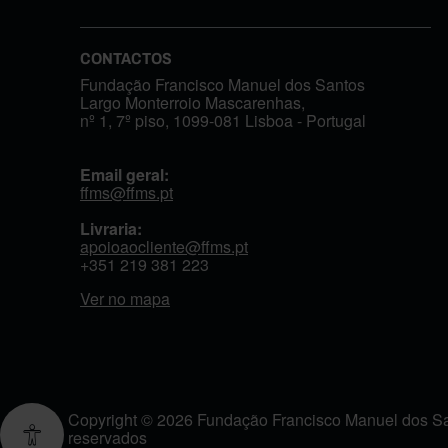
CONTACTOS
Fundação Francisco Manuel dos Santos
Largo Monterroio Mascarenhas,
nº 1, 7º piso, 1099-081 Lisboa - Portugal
Email geral:
ffms@ffms.pt
Livraria:
apoioaocliente@ffms.pt
+351
219 381 223
Ver no mapa
Copyright © 2026 Fundação Francisco Manuel dos San
reservados