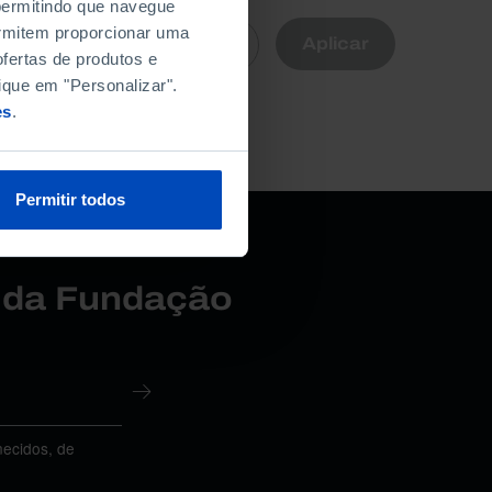
 permitindo que navegue
R
permitem proporcionar uma
Aplicar
Limpar
nte
fertas de produtos e
ique em "Personalizar".
es
.
a.
Permitir todos
r da Fundação
necidos, de