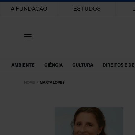
Main navigation
A FUNDAÇÃO
ESTUDOS
Themes Menu
AMBIENTE
CIÊNCIA
CULTURA
DIREITOS E D
HOME
MARTA LOPES