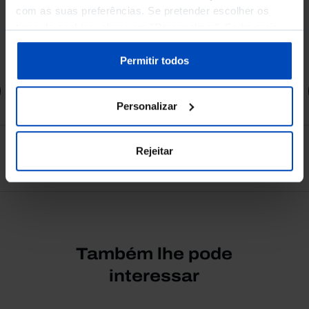
com as suas preferências. Se pretender escolher os
tipos de cookies, clique em "Personalizar". Saiba mais
sobre cookies através da gestão de preferências ou da
4,50 €
5,00 €
-10%
nossa
Política de Cookies
.
Permitir todos
Comprar
Personalizar
Rejeitar
Ver todos
Também lhe pode
interessar