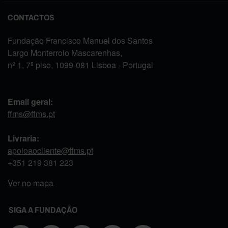
CONTACTOS
Fundação Francisco Manuel dos Santos
Largo Monterroio Mascarenhas,
nº 1, 7º piso, 1099-081 Lisboa - Portugal
Email geral:
ffms@ffms.pt
Livraria:
apoioaocliente@ffms.pt
+351
219 381 223
Ver no mapa
SIGA A FUNDAÇÃO