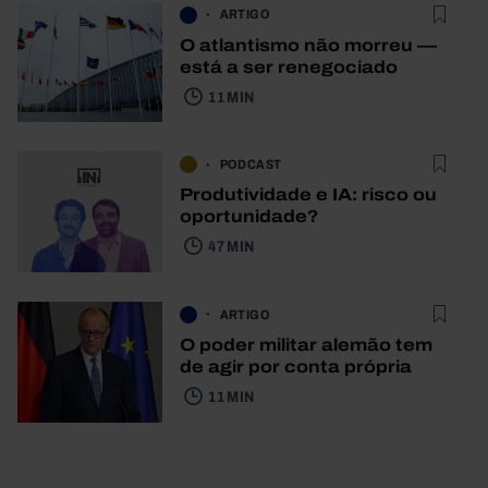
ARTIGO
O atlantismo não morreu —
está a ser renegociado
11 MIN
PODCAST
Produtividade e IA: risco ou
oportunidade?
47 MIN
ARTIGO
O poder militar alemão tem
de agir por conta própria
11 MIN