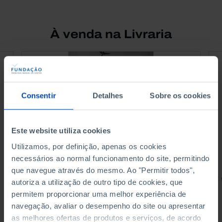
À venda na Livraria
Consentir
Detalhes
Sobre os cookies
Este website utiliza cookies
Utilizamos, por definição, apenas os cookies
necessários ao normal funcionamento do site, permitindo
que navegue através do mesmo. Ao "Permitir todos",
RETRATOS
autoriza a utilização de outro tipo de cookies, que
permitem proporcionar uma melhor experiência de
Promessas do Futebol
navegação, avaliar o desempenho do site ou apresentar
as melhores ofertas de produtos e serviços, de acordo