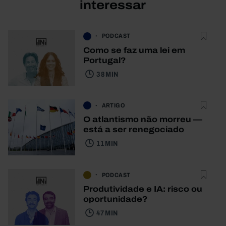
interessar
PODCAST
Como se faz uma lei em
Portugal?
38 MIN
ARTIGO
O atlantismo não morreu —
está a ser renegociado
11 MIN
PODCAST
Produtividade e IA: risco ou
oportunidade?
47 MIN