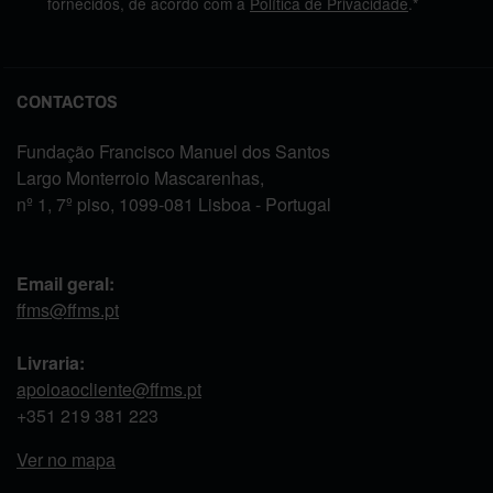
fornecidos, de acordo com a
Política de Privacidade
.*
CONTACTOS
Fundação Francisco Manuel dos Santos
Largo Monterroio Mascarenhas,
nº 1, 7º piso, 1099-081 Lisboa - Portugal
Email geral:
ffms@ffms.pt
Livraria:
apoioaocliente@ffms.pt
+351
219 381 223
Ver no mapa