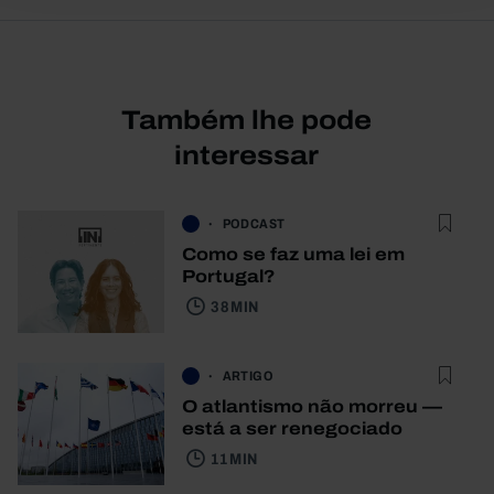
Também lhe pode
interessar
PODCAST
Como se faz uma lei em
Portugal?
38 MIN
ARTIGO
O atlantismo não morreu —
está a ser renegociado
11 MIN