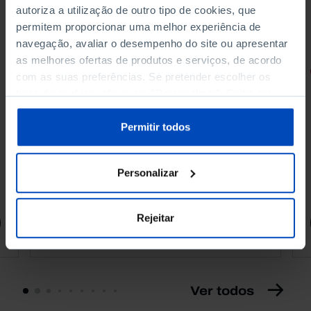
autoriza a utilização de outro tipo de cookies, que
permitem proporcionar uma melhor experiência de
navegação, avaliar o desempenho do site ou apresentar
as melhores ofertas de produtos e serviços, de acordo
RETRATOS
com as suas preferências. Se pretender escolher os
tipos de cookies, clique em "Personalizar". Saiba mais
Promessas do Futebol
sobre cookies através da gestão de preferências ou da
nossa
Política de Cookies
.
Permitir todos
Personalizar
4,50 €
5,00 €
-10%
Rejeitar
Comprar
Ver todos