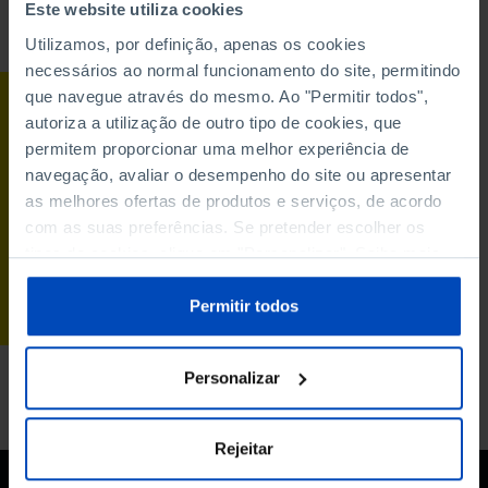
Este website utiliza cookies
Para pesquisar uma expressão coloque-a entre aspas
Utilizamos, por definição, apenas os cookies
necessários ao normal funcionamento do site, permitindo
que navegue através do mesmo. Ao "Permitir todos",
CONFERÊNCIA
autoriza a utilização de outro tipo de cookies, que
Que democracia
permitem proporcionar uma melhor experiência de
queremos na UE?
navegação, avaliar o desempenho do site ou apresentar
(Patrícia Jerónimo,
as melhores ofertas de produtos e serviços, de acordo
Pedro Froufe, Amélie
Fernandes e José
com as suas preferências. Se pretender escolher os
Palmeira)
tipos de cookies, clique em "Personalizar". Saiba mais
sobre cookies através da gestão de preferências ou da
08/05/2014
nossa
Política de Cookies
.
Permitir todos
124 MIN
Personalizar
Rejeitar