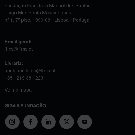
Fundação Francisco Manuel dos Santos
Largo Monterroio Mascarenhas,
nº 1, 7º piso, 1099-081 Lisboa - Portugal
Email geral:
ffms@ffms.pt
Livraria:
apoioaocliente@ffms.pt
+351
219 381 223
Ver no mapa
SIGA A FUNDAÇÃO