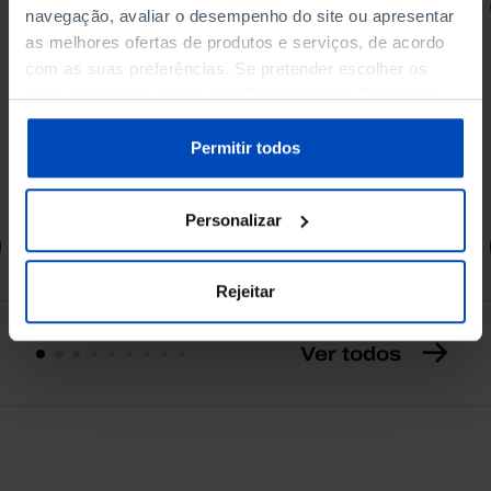
RETRATOS
navegação, avaliar o desempenho do site ou apresentar
as melhores ofertas de produtos e serviços, de acordo
Promessas do Futebol
com as suas preferências. Se pretender escolher os
tipos de cookies, clique em "Personalizar". Saiba mais
sobre cookies através da gestão de preferências ou da
nossa
Política de Cookies
.
Permitir todos
4,50 €
5,00 €
-10%
Personalizar
Comprar
Rejeitar
Ver todos