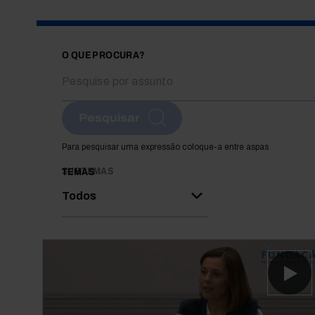
O QUE PROCURA?
Pesquisar
Para pesquisar uma expressão coloque-a entre aspas
SUBTEMAS
TEMAS
Todos