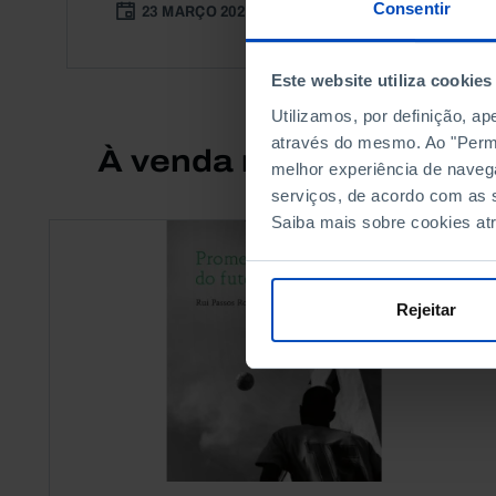
Consentir
23 MARÇO 2021
45 MIN
Este website utiliza cookies
Utilizamos, por definição, a
através do mesmo. Ao "Permit
À venda na Livraria
melhor experiência de naveg
serviços, de acordo com as s
Saiba mais sobre cookies at
Rejeitar