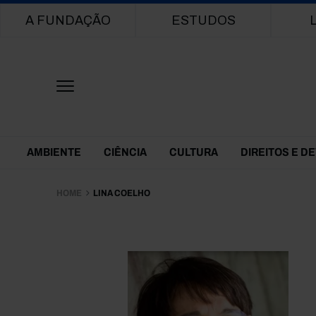
Main navigation
A FUNDAÇÃO
ESTUDOS
Themes Menu
AMBIENTE
CIÊNCIA
CULTURA
DIREITOS E D
HOME
LINA COELHO