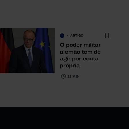
ARTIGO
O poder militar
alemão tem de
agir por conta
própria
11 MIN