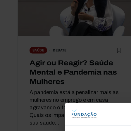
DEBATE
SAÚDE
Agir ou Reagir? Saúde
Mental e Pandemia nas
Mulheres
A pandemia está a penalizar mais as
mulheres no emprego e em casa,
agravando o fosso entre géneros.
Quais os impactos desta realidade na
sua saúde...