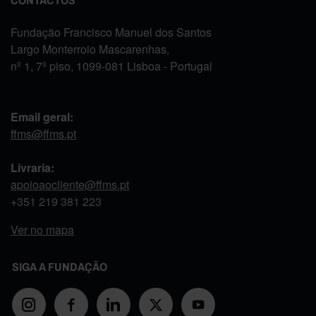
CONTACTOS
Fundação Francisco Manuel dos Santos
Largo Monterroio Mascarenhas,
nº 1, 7º piso, 1099-081 Lisboa - Portugal
Email geral:
ffms@ffms.pt
Livraria:
apoioaocliente@ffms.pt
+351
219 381 223
Ver no mapa
SIGA A FUNDAÇÃO