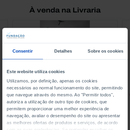
À venda na Livraria
Consentir
Detalhes
Sobre os cookies
Este website utiliza cookies
Utilizamos, por definição, apenas os cookies
necessários ao normal funcionamento do site, permitindo
que navegue através do mesmo. Ao "Permitir todos",
RETRATOS
autoriza a utilização de outro tipo de cookies, que
Promessas do Futebol
permitem proporcionar uma melhor experiência de
navegação, avaliar o desempenho do site ou apresentar
as melhores ofertas de produtos e serviços, de acordo
com as suas preferências. Se pretender escolher os