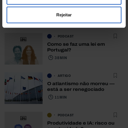
Também lhe pode
Rejeitar
interessar
PODCAST
Como se faz uma lei em
Portugal?
38 MIN
ARTIGO
O atlantismo não morreu —
está a ser renegociado
11 MIN
PODCAST
Produtividade e IA: risco ou