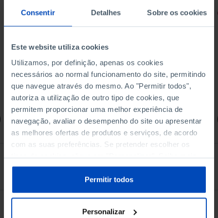
Consentir
Detalhes
Sobre os cookies
RETRATOS
Promessas do Futebol
Este website utiliza cookies
Utilizamos, por definição, apenas os cookies
necessários ao normal funcionamento do site, permitindo
que navegue através do mesmo. Ao "Permitir todos",
4,50 €
5,00 €
-10%
autoriza a utilização de outro tipo de cookies, que
permitem proporcionar uma melhor experiência de
Comprar
navegação, avaliar o desempenho do site ou apresentar
as melhores ofertas de produtos e serviços, de acordo
com as suas preferências. Se pretender escolher os
tipos de cookies, clique em "Personalizar". Saiba mais
Ver todos
sobre cookies através da gestão de preferências ou da
nossa
Política de Cookies
.
Permitir todos
Personalizar