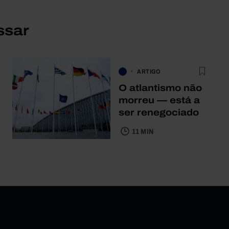
ssar
ARTIGO
O atlantismo não
morreu — está a
ser renegociado
11 MIN