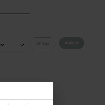
R
Aplicar
Limpar
nte