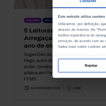
Consentir
Este website utiliza cookies
ARTIGO
CULTURA
POLÍTICA
Utilizamos, por definição, a
5 Leituras #44:
através do mesmo. Ao "Permit
melhor experiência de naveg
Arregaçar mangas em
serviços, de acordo com as s
ano de eleições
Saiba mais sobre cookies at
Sugestões de José Maria Sousa
Rego, autor do livro «No centro do
Rejeitar
poder: Governo e administração
pública em Portugal», publicado pela
FFMS.
08 FEVEREIRO 2019
3 MIN