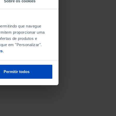
Sobre os cookies
 permitindo que navegue
permitem proporcionar uma
fertas de produtos e
ique em "Personalizar".
es
.
Permitir todos