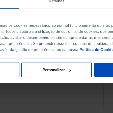
Detalhes
ARTIGO
POLÍTICA
penas os cookies necessários ao normal funcionamento do site,
E para os outros
ir todos", autoriza a utilização de outro tipo de cookies, que 
ação, avaliar o desempenho do site ou apresentar as melhores o
cumpra-se a lei
uas preferências. Se pretender escolher os tipos de cookies, cl
Artigo de José Maria Sousa Rego,
ravés da gestão de preferências ou da nossa
Política de Cooki
autor do retrato «No centro do poder:
Governo e administração pública em
Portugal».
Personalizar
04 ABRIL 2016
2 MIN