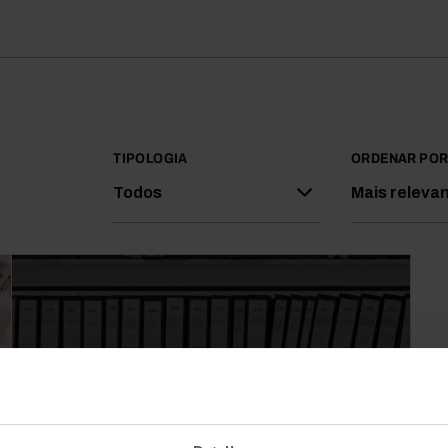
TIPOLOGIA
ORDENAR PO
Todos
Mais releva