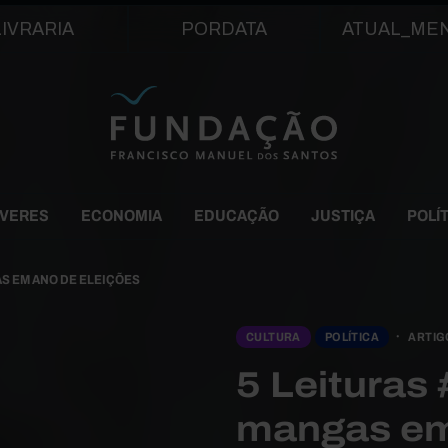
Passar para o conteúdo principal
LIVRARIA
PORDATA
ATUAL_ME
EVERES
ECONOMIA
EDUCAÇÃO
JUSTIÇA
POLÍ
AS EM ANO DE ELEIÇÕES
CULTURA
POLÍTICA
ARTIG
5 Leituras
mangas em