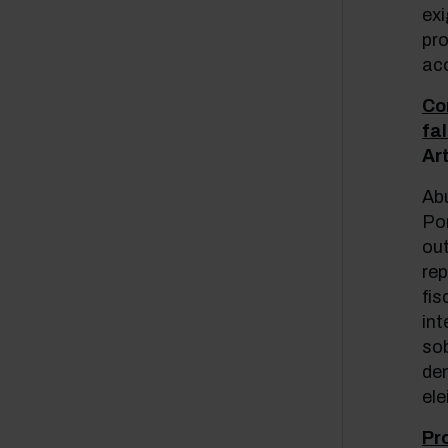
ex
pr
ac
Con
fa
Ar
Ab
Po
out
re
fis
int
so
dem
ele
Pr