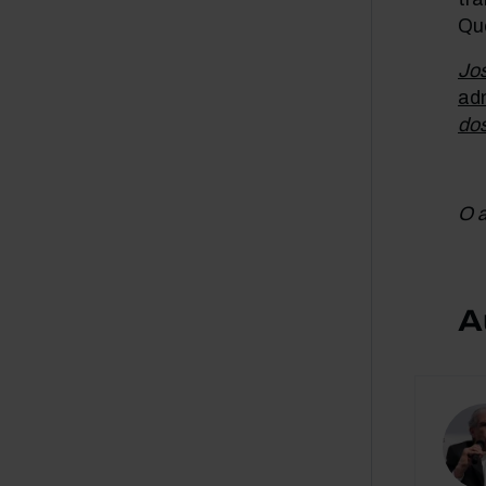
Qu
Jos
ad
dos
O a
A