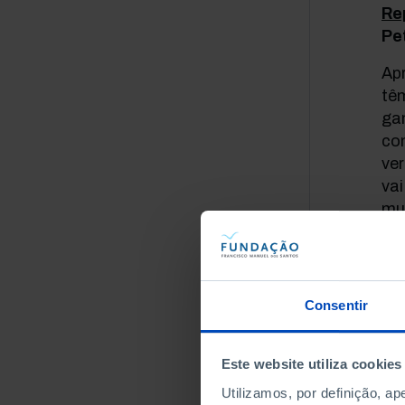
Re
Pe
Apr
tê
ga
con
ver
vai
mu
per
Int
di
Consentir
Ar
Sem
Este website utiliza cookies
dem
Utilizamos, por definição, a
prá