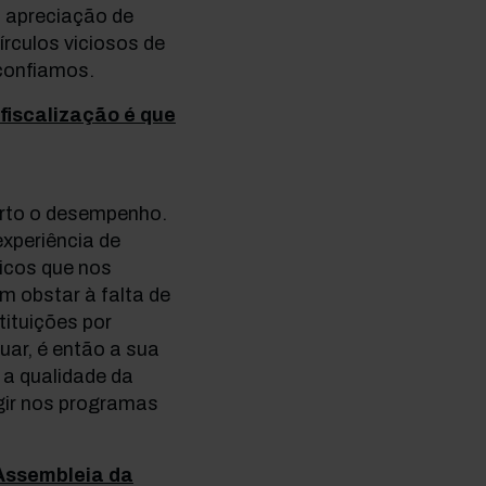
a apreciação de
rculos viciosos de
confiamos.
a fiscalização é que
urto o desempenho.
xperiência de
ticos que nos
 obstar à falta de
tituições por
uar, é então a sua
 a qualidade da
gir nos programas
a Assembleia da