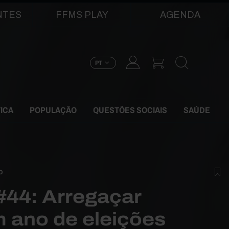
NTES
FFMS PLAY
AGENDA
PT
TICA
POPULAÇÃO
QUESTÕES SOCIAIS
SAÚDE
O
 #44: Arregaçar
 ano de eleições