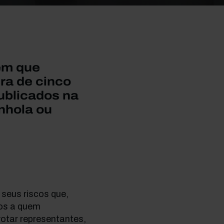
 em que
ra de cinco
publicados na
nhola ou
 seus riscos que,
ros a quem
tar representantes,