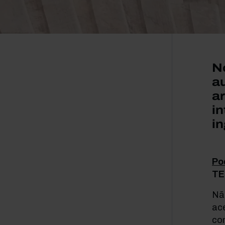
No
a
ar
i
in
Po
TE
Não
ac
co