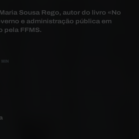
aria Sousa Rego, autor do livro «No
overno e administração pública em
do pela FFMS.
3 MIN
a