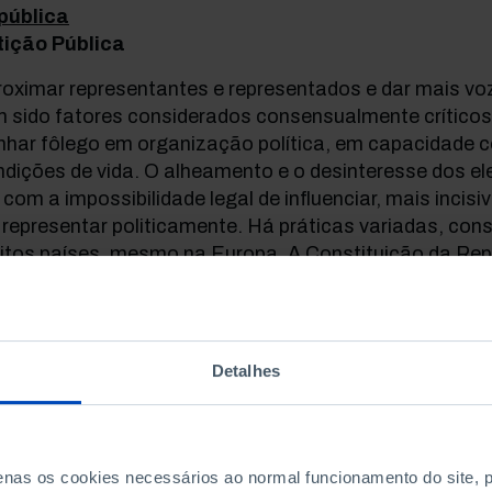
pública
tição Pública
oximar representantes e representados e dar mais voz
m sido fatores considerados consensualmente crítico
nhar fôlego em organização política, em capacidade c
dições de vida. O alheamento e o desinteresse dos el
 com a impossibilidade legal de influenciar, mais inci
 representar politicamente. Há práticas variadas, con
itos países, mesmo na Europa. A Constituição da Rep
mite-o desde 1997. Corre Petição que nos desafia a op
roducing our overview of digital social innovation (D
gital democracy
Detalhes
tigo da NESTA - UK's Innovation Foundation
 iniciativa individual e sem capacidade de agregar p
ocracia que nos sirva. Importa ainda saber ajustar e 
penas os cookies necessários ao normal funcionamento do site,
ticas relativas aos desafios políticos que enfrentam