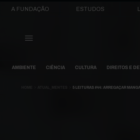
Main navigation
A FUNDAÇÃO
ESTUDOS
Themes Menu
AMBIENTE
CIÊNCIA
CULTURA
DIREITOS E D
HOME
ATUAL_MENTES
5 LEITURAS #44: ARREGAÇAR MANG