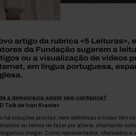
vo artigo da rubrica «5 Leituras»,
utores da Fundação sugerem a leitu
tigos ou a visualização de vídeos 
nternet, em língua portuguesa, espa
glesa.
de a democracia existir sem confiança?
D Talk de Ivan Krastev
 há soluções prontas, nem definitivas e todas têm os
eitamos ou temos de fazer por alterar, chamando out
nsigamos chegar. Como representados, chamados a vo