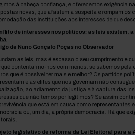
igimos à cabeça confiança, e oferecemos exigência n
opostas novas, que afastem a suspeita e rompam os cí
omodação das instituições aos interesses de que des
flito de interesses nos políticos: as leis existem, 
lha
tigo de Nuno Gonçalo Poças no Observador
undam as leis, mas é escasso o seu cumprimento e c
rquê contentarmo-nos com menos, se sabemos pela e
ros que é possível ter mais e melhor? Os partidos polí
presentam e as elites que nos governam não conseguem
calização, ao adiamento da justiça e à captura das ins
eresses que não temos por legítimos? Se assim contin
brevivência que está em causa como representantes e
ocracia ou, um dia, a própria democracia. Há que exi
itorais.
ojeto legislativo de reforma da Lei Eleitoral para 