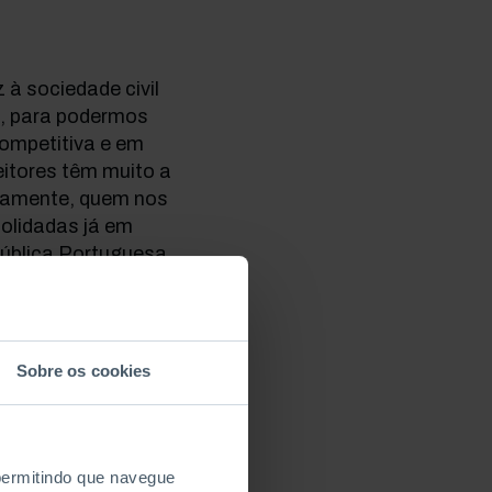
 à sociedade civil
s, para podermos
ompetitiva e em
eitores têm muito a
sivamente, quem nos
solidadas já em
ública Portuguesa
tar.
SI) in the field of
Sobre os cookies
osições não há
replicar boas
 permitindo que navegue
os. Novas formas de