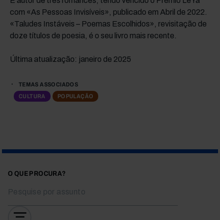
É autor de três romances, tendo vencido o Prémio LeYa
com «As Pessoas Invisíveis», publicado em Abril de 2022.
«Taludes Instáveis – Poemas Escolhidos», revisitação de
doze títulos de poesia, é o seu livro mais recente.
Última atualização: janeiro de 2025
TEMAS ASSOCIADOS
CULTURA
POPULAÇÃO
O QUE PROCURA?