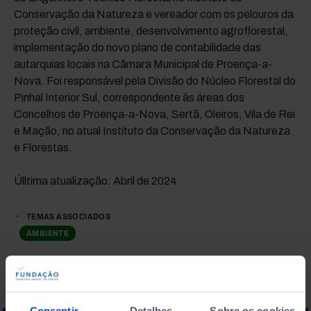
Conservação da Natureza e vereador com os pelouros da
proteção civil, ambiente, desenvolvimento agroflorestal,
implementação do novo plano de contabilidade das
autarquias locais na Câmara Municipal de Proença-a-
Nova. Foi responsável pela Divisão do Núcleo Florestal do
Pinhal Interior Sul, correspondente às áreas dos
Concelhos de Proença-a-Nova, Sertã, Oleiros, Vila de Rei
e Mação, no atual Instituto da Conservação da Natureza
e Florestas.
Úlltima atualização: Abril de 2024
TEMAS ASSOCIADOS
AMBIENTE
Consentir
Detalhes
Sobre os cookies