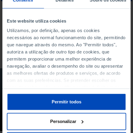
O QUE PROCURA?
Este website utiliza cookies
Utilizamos, por definição, apenas os cookies
necessários ao normal funcionamento do site, permitindo
que navegue através do mesmo. Ao "Permitir todos",
autoriza a utilização de outro tipo de cookies, que
Para pesquisar uma expressão coloque-a entre aspas
permitem proporcionar uma melhor experiência de
navegação, avaliar o desempenho do site ou apresentar
as melhores ofertas de produtos e serviços, de acordo
PODCAST
com as suas preferências. Se pretender escolher os
Incêndios de 2017.
tipos de cookies, clique em "Personalizar". Saiba mais
Um país de luto e uma
sobre cookies através da gestão de preferências ou da
tragédia sem
nossa
Política de Cookies
.
Permitir todos
explicação
13/10/2018
Personalizar
35 MIN