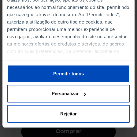
necessários ao normal funcionamento do site, permitindo
que navegue através do mesmo. Ao "Permitir todos",
autoriza a utilização de outro tipo de cookies, que
permitem proporcionar uma melhor experiência de
navegação, avaliar o desempenho do site ou apresentar
as melhores ofertas de produtos e serviços, de acordo
com as suas preferências. Se pretender escolher os
tipos de cookies, clique em "Personalizar". Saiba mais
RETRATOS
sobre cookies através da gestão de preferências ou da
nossa
Política de Cookies
.
Permitir todos
Promessas do Futebol
Personalizar
4,50 €
Rejeitar
5,00 €
-10%
Comprar