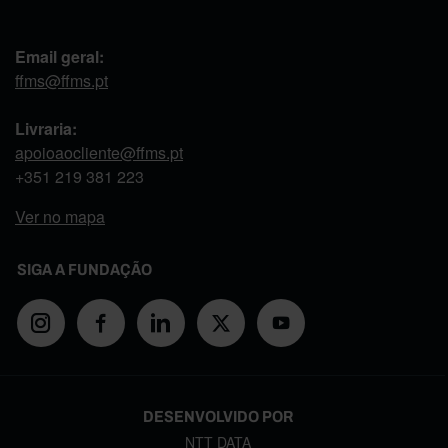
Email geral:
ffms@ffms.pt
Livraria:
apoioaocliente@ffms.pt
+351
219 381 223
Ver no mapa
SIGA A FUNDAÇÃO
DESENVOLVIDO POR
NTT DATA