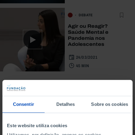
DEBATE
Agir ou Reagir?
Saúde Mental e
Pandemia nos
Adolescentes
24/03/2021
45 MIN
Consentir
Detalhes
Sobre os cookies
À venda na Livraria
Este website utiliza cookies
Utilizamos, por definição, apenas os cookies