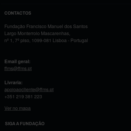
CONTACTOS
Fundação Francisco Manuel dos Santos
Largo Monterroio Mascarenhas,
nº 1, 7º piso, 1099-081 Lisboa - Portugal
Email geral:
ffms@ffms.pt
Livraria:
apoioaocliente@ffms.pt
+351
219 381 223
Ver no mapa
SIGA A FUNDAÇÃO