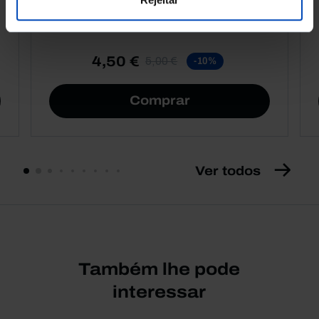
4,50 €
5,00 €
-10%
Comprar
Ver todos
Também lhe pode
interessar