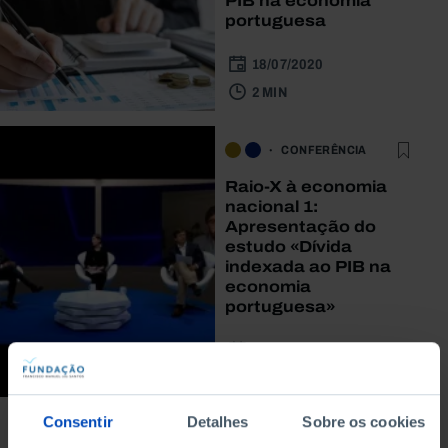
PIB na economia
portuguesa
18/07/2020
2 MIN
CONFERÊNCIA
Raio-X à economia
nacional 1:
Apresentação do
estudo «Dívida
indexada ao PIB na
economia
portuguesa»
17/06/2020
76 MIN
Consentir
Detalhes
Sobre os cookies