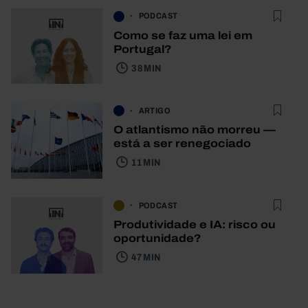
PODCAST
Como se faz uma lei em
Portugal?
38 MIN
ARTIGO
O atlantismo não morreu —
está a ser renegociado
11 MIN
PODCAST
Produtividade e IA: risco ou
oportunidade?
47 MIN