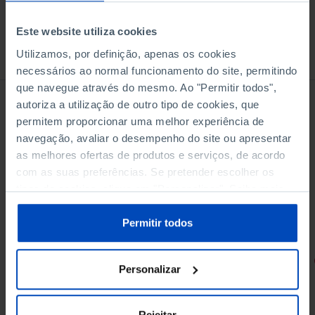
Este website utiliza cookies
À venda na Livraria
Utilizamos, por definição, apenas os cookies
necessários ao normal funcionamento do site, permitindo
que navegue através do mesmo. Ao "Permitir todos",
autoriza a utilização de outro tipo de cookies, que
permitem proporcionar uma melhor experiência de
navegação, avaliar o desempenho do site ou apresentar
as melhores ofertas de produtos e serviços, de acordo
com as suas preferências. Se pretender escolher os
tipos de cookies, clique em "Personalizar". Saiba mais
sobre cookies através da gestão de preferências ou da
nossa
Política de Cookies
.
Permitir todos
RETRATOS
Personalizar
Promessas do Futebol
Rejeitar