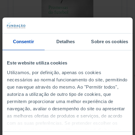
Consentir
Detalhes
Sobre os cookies
Este website utiliza cookies
Utilizamos, por definição, apenas os cookies
RETRATOS
necessários ao normal funcionamento do site, permitindo
que navegue através do mesmo. Ao "Permitir todos",
Promessas do Futebol
autoriza a utilização de outro tipo de cookies, que
permitem proporcionar uma melhor experiência de
navegação, avaliar o desempenho do site ou apresentar
as melhores ofertas de produtos e serviços, de acordo
com as suas preferências. Se pretender escolher os
4,50 €
5,00 €
-10%
tipos de cookies, clique em "Personalizar". Saiba mais