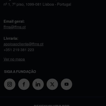
nº 1, 7º piso, 1099-081 Lisboa - Portugal
Email geral:
ffms@ffms.pt
Livraria:
apoioaocliente@ffms.pt
+351
219 381 223
Ver no mapa
SIGA A FUNDAÇÃO