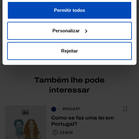
sobre cookies através da gestão de preferências ou da
Comprar
nossa
Política de Cookies
.
Permitir todos
Personalizar
Ver todos
Rejeitar
Também lhe pode
interessar
PODCAST
Como se faz uma lei em
Portugal?
38 MIN