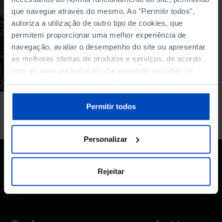
ARTIGO
que navegue através do mesmo. Ao "Permitir todos",
autoriza a utilização de outro tipo de cookies, que
Quem irá empunhar
permitem proporcionar uma melhor experiência de
todas estas novas
armas?
navegação, avaliar o desempenho do site ou apresentar
as melhores ofertas de produtos e serviços, de acordo
06/11/2025
com as suas preferências. Se pretender escolher os
tipos de cookies, clique em "Personalizar". Saiba mais
11 MIN
sobre cookies através da gestão de preferências ou da
nossa
Política de Cookies
.
Permitir todos
Personalizar
Rejeitar