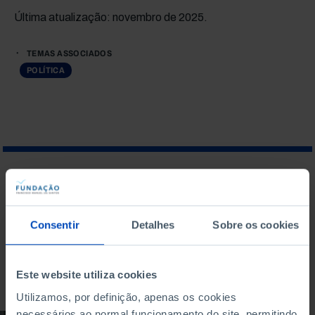
Última atualização: novembro de 2025.
TEMAS ASSOCIADOS
POLÍTICA
O QUE PROCURA?
Consentir
Detalhes
Sobre os cookies
Para pesquisar uma expressão coloque-a entre aspas
Este website utiliza cookies
Utilizamos, por definição, apenas os cookies
necessários ao normal funcionamento do site, permitindo