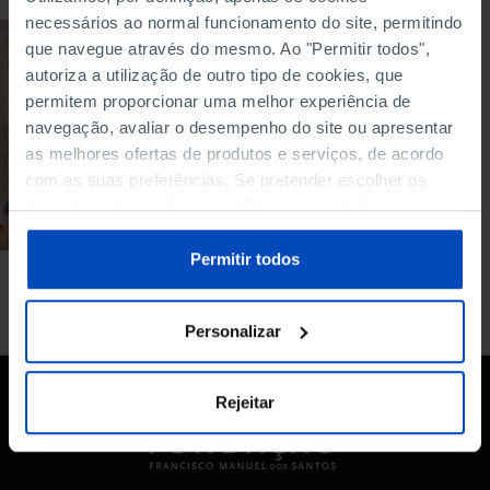
necessários ao normal funcionamento do site, permitindo
ARTIGO
que navegue através do mesmo. Ao "Permitir todos",
autoriza a utilização de outro tipo de cookies, que
Refugiados: Um
permitem proporcionar uma melhor experiência de
debate obrigatório
navegação, avaliar o desempenho do site ou apresentar
sobre o futuro da
religião na Europa
as melhores ofertas de produtos e serviços, de acordo
com as suas preferências. Se pretender escolher os
05/12/2018
tipos de cookies, clique em "Personalizar". Saiba mais
6 MIN
sobre cookies através da gestão de preferências ou da
nossa
Política de Cookies
.
Permitir todos
Personalizar
Rejeitar