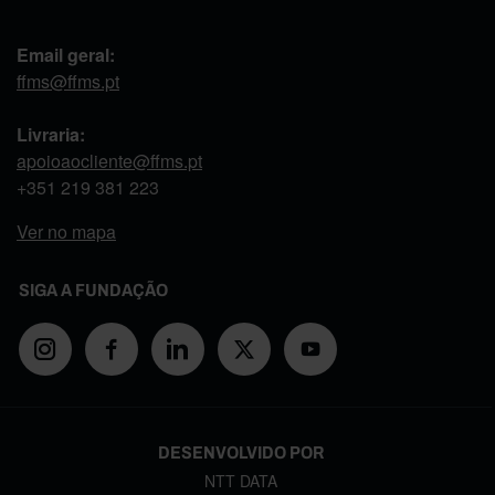
Email geral:
ffms@ffms.pt
Livraria:
apoioaocliente@ffms.pt
+351
219 381 223
Ver no mapa
SIGA A FUNDAÇÃO
DESENVOLVIDO POR
NTT DATA