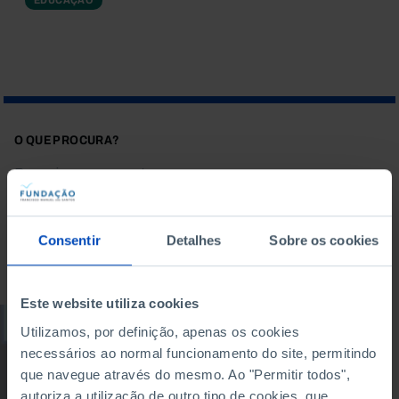
O QUE PROCURA?
Consentir
Detalhes
Sobre os cookies
Para pesquisar uma expressão coloque-a entre aspas
Este website utiliza cookies
CONFERÊNCIA
Utilizamos, por definição, apenas os cookies
necessários ao normal funcionamento do site, permitindo
Apresentação do
que navegue através do mesmo. Ao "Permitir todos",
estudo «Escolas para
o século XXI»
autoriza a utilização de outro tipo de cookies, que