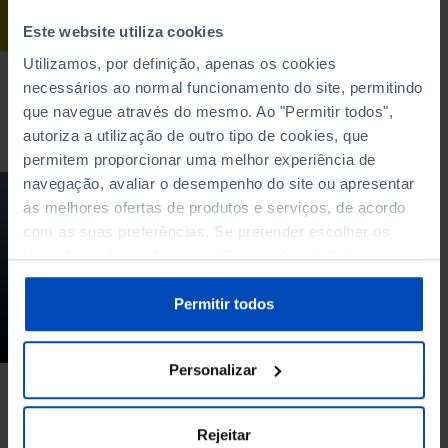
Svante Pääbo: Como
a genética conta a
Este website utiliza cookies
nossa grande história
Utilizamos, por definição, apenas os cookies
humana
necessários ao normal funcionamento do site, permitindo
22/10/2019
que navegue através do mesmo. Ao "Permitir todos",
autoriza a utilização de outro tipo de cookies, que
114 MIN
permitem proporcionar uma melhor experiência de
navegação, avaliar o desempenho do site ou apresentar
PODCAST
as melhores ofertas de produtos e serviços, de acordo
com as suas preferências. Se pretender escolher os
Estaremos perante
uma «revolução do
tipos de cookies, clique em "Personalizar". Saiba mais
ADN antigo»?
sobre cookies através da gestão de preferências ou da
nossa
Política de Cookies
.
Permitir todos
19/10/2019
30 MIN
Personalizar
Rejeitar