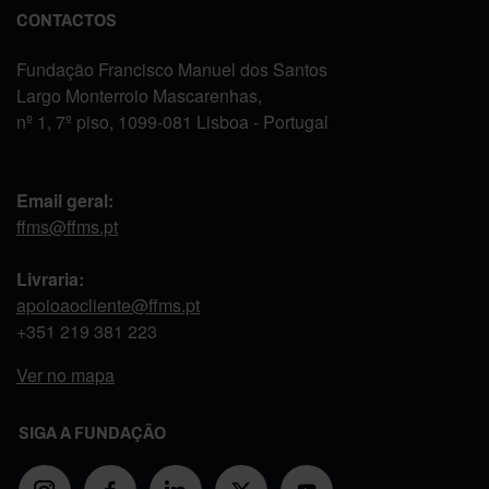
CONTACTOS
Fundação Francisco Manuel dos Santos
Largo Monterroio Mascarenhas,
nº 1, 7º piso, 1099-081 Lisboa - Portugal
Email geral:
ffms@ffms.pt
Livraria:
apoioaocliente@ffms.pt
+351
219 381 223
Ver no mapa
SIGA A FUNDAÇÃO