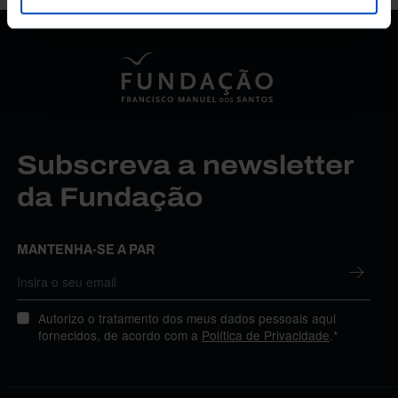
Subscreva a newsletter
da Fundação
MANTENHA-SE A PAR
Autorizo o tratamento dos meus dados pessoais aqui
fornecidos, de acordo com a
Política de Privacidade
.*