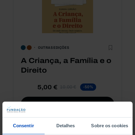
OUTRAS EDIÇÕES
A Criança, a Família e o
Direito
5,00 €
10,00 €
-50%
Comprar
Consentir
Detalhes
Sobre os cookies
See all