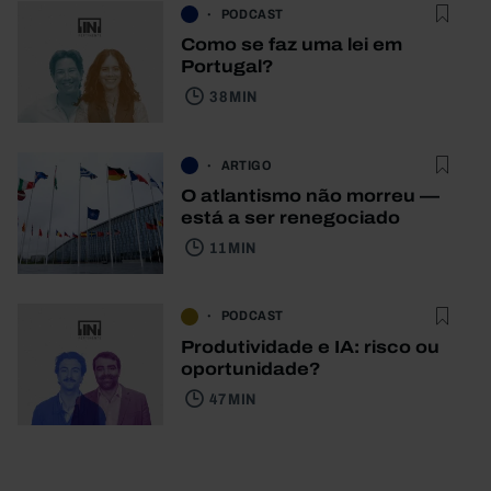
PODCAST
Como se faz uma lei em
Portugal?
38 MIN
ARTIGO
O atlantismo não morreu —
está a ser renegociado
11 MIN
PODCAST
Produtividade e IA: risco ou
oportunidade?
47 MIN