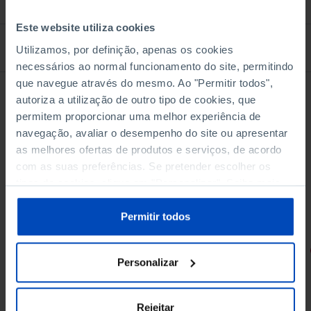
Este website utiliza cookies
À venda na Livraria
Utilizamos, por definição, apenas os cookies
necessários ao normal funcionamento do site, permitindo
que navegue através do mesmo. Ao "Permitir todos",
autoriza a utilização de outro tipo de cookies, que
permitem proporcionar uma melhor experiência de
navegação, avaliar o desempenho do site ou apresentar
as melhores ofertas de produtos e serviços, de acordo
com as suas preferências. Se pretender escolher os
tipos de cookies, clique em "Personalizar". Saiba mais
sobre cookies através da gestão de preferências ou da
nossa
Política de Cookies
.
Permitir todos
RETRATOS
Personalizar
Promessas do Futebol
Rejeitar