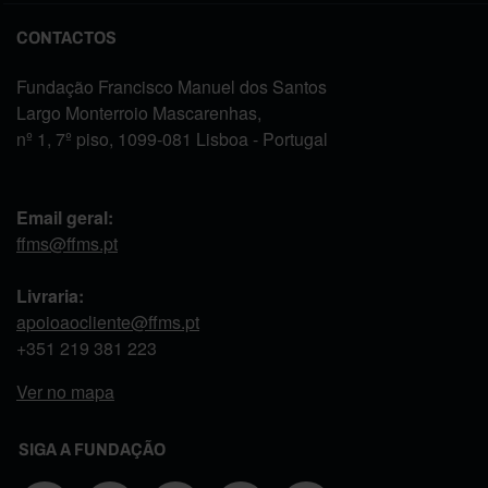
CONTACTOS
Fundação Francisco Manuel dos Santos
Largo Monterroio Mascarenhas,
nº 1, 7º piso, 1099-081 Lisboa - Portugal
Email geral:
ffms@ffms.pt
Livraria:
apoioaocliente@ffms.pt
+351
219 381 223
Ver no mapa
SIGA A FUNDAÇÃO