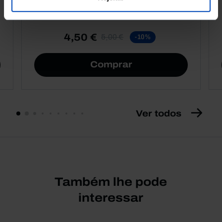
4,50 €
5,00 €
-10%
Comprar
Ver todos
Também lhe pode
interessar