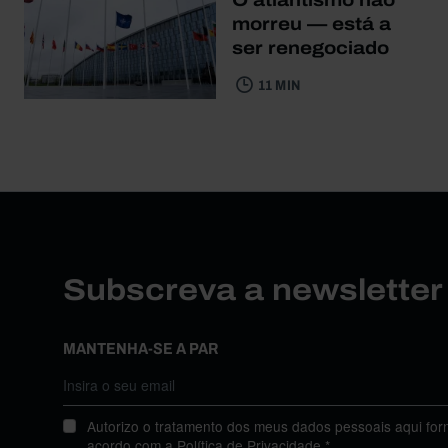
morreu — está a
ser renegociado
11 MIN
Subscreva a newslette
MANTENHA-SE A PAR
Autorizo o tratamento dos meus dados pessoais aqui for
acordo com a
Política de Privacidade
.*