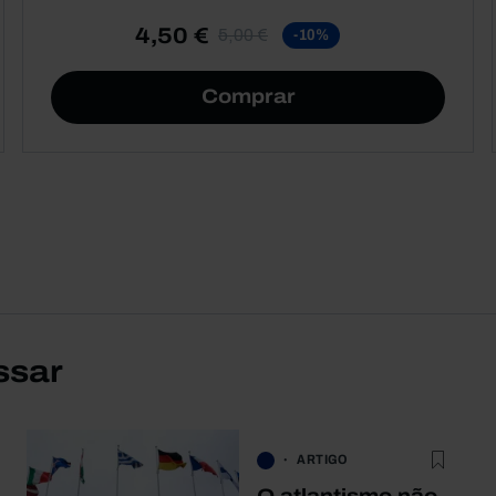
4,50 €
5,00 €
-10%
Comprar
ssar
ARTIGO
O atlantismo não