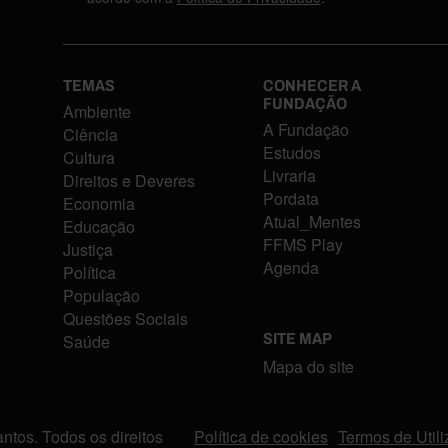
TEMAS
CONHECER A
FUNDAÇÃO
Ambiente
A Fundação
Ciência
Estudos
Cultura
Livraria
Direitos e Deveres
Pordata
Economia
Atual_Mentes
Educação
FFMS Play
Justiça
Agenda
Política
População
Questões Sociais
Saúde
SITE MAP
Mapa do site
tos. Todos os direitos
Política de cookies
Termos de Util
FOOTER MENU