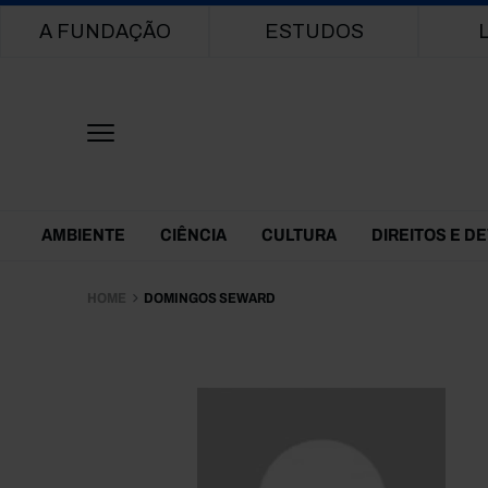
Main navigation
A FUNDAÇÃO
ESTUDOS
Themes Menu
AMBIENTE
CIÊNCIA
CULTURA
DIREITOS E D
HOME
DOMINGOS SEWARD