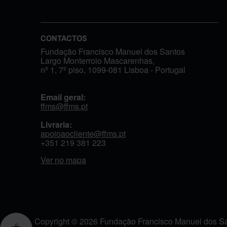
CONTACTOS
Fundação Francisco Manuel dos Santos
Largo Monterroio Mascarenhas,
nº 1, 7º piso, 1099-081 Lisboa - Portugal
Email geral:
ffms@ffms.pt
Livraria:
apoioaocliente@ffms.pt
+351
219 381 223
Ver no mapa
Copyright © 2026 Fundação Francisco Manuel dos San