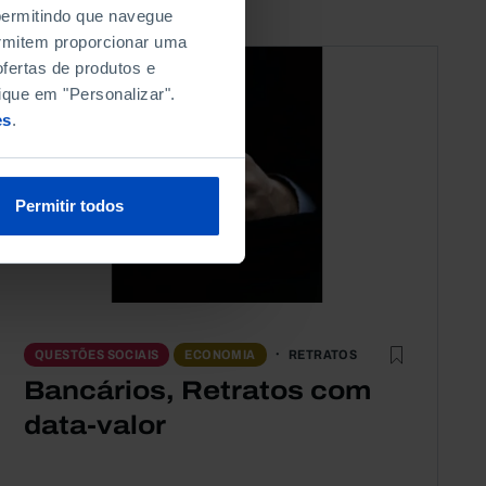
 permitindo que navegue
permitem proporcionar uma
fertas de produtos e
ique em "Personalizar".
es
.
Permitir todos
RETRATOS
QUESTÕES SOCIAIS
ECONOMIA
Bancários, Retratos com
data-valor