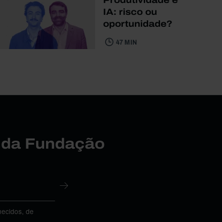
IA: risco ou
oportunidade?
47 MIN
r da Fundação
necidos, de