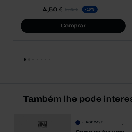
4,50 €
5,00 €
-10%
Comprar
Também lhe pode intere
PODCAST
Como se faz uma