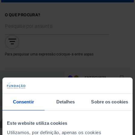
O QUE PROCURA?
Para pesquisar uma expressão coloque-a entre aspas
ENTREVISTA
Colin Bryar: E-
commerce não é
assim tão simples
Consentir
Detalhes
Sobre os cookies
13/11/2024
46 MIN
Este website utiliza cookies
Utilizamos, por definição, apenas os cookies