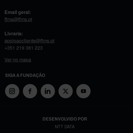
Email geral:
ffms@ffms.pt
Livraria:
apoioaocliente@ffms.pt
+351
219 381 223
Ver no mapa
SIGA A FUNDAÇÃO
DESENVOLVIDO POR
NTT DATA