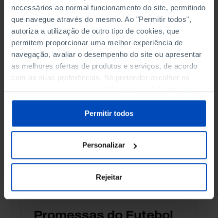
necessários ao normal funcionamento do site, permitindo
que navegue através do mesmo. Ao "Permitir todos",
autoriza a utilização de outro tipo de cookies, que
permitem proporcionar uma melhor experiência de
À venda na Livraria
navegação, avaliar o desempenho do site ou apresentar
as melhores ofertas de produtos e serviços, de acordo
com as suas preferências. Se pretender escolher os
tipos de cookies, clique em "Personalizar". Saiba mais
sobre cookies através da gestão de preferências ou da
nossa
Política de Cookies
.
Permitir todos
Personalizar
Rejeitar
RETRATOS
Promessas do Futebol