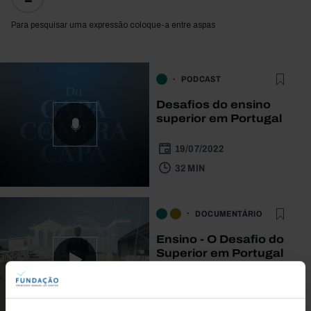
Para pesquisar uma expressão coloque-a entre aspas
PODCAST
Desafios do ensino
superior em Portugal
19/07/2022
32 MIN
DOCUMENTÁRIO
Ensino - O Desafio do
Superior em Portugal
19/07/2022
52 MIN