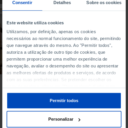
Consentir
Detalhes
Sobre os cookies
ARTIGO
Este website utiliza cookies
Opinião GPS #4 -
Breve reflexão sobre
Utilizamos, por definição, apenas os cookies
as políticas
necessários ao normal funcionamento do site, permitindo
portuguesas para o
que navegue através do mesmo. Ao "Permitir todos",
Ensino Superior
autoriza a utilização de outro tipo de cookies, que
permitem proporcionar uma melhor experiência de
16/08/2019
navegação, avaliar o desempenho do site ou apresentar
10 MIN
as melhores ofertas de produtos e serviços, de acordo
com as suas preferências. Se pretender escolher os
tipos de cookies, clique em "Personalizar". Saiba mais
sobre cookies através da gestão de preferências ou da
nossa
Política de Cookies
.
Permitir todos
Personalizar
Também lhe pode